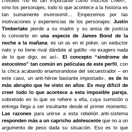
creíbles -no es tan importante como muchos creen-,
sino los personajes, todo lo que acontece a la historia es
tan sumamente inverosimil… Empezemos por las
motivaciones y experiencias de los personajes:
Justin
Timberlake
pierde a su madre y su ansia de justicia
lo convierte en
una especie de
James Bond
de la
noche a la mañana
: es un as en el poker, un seductor
nato y no tiene rival dándole al gatillo -no exagero nada
de lo que digo, es así-.
El concepto “sindrome de
estocolmo” tan común en películas de este perfil
, con
la chica acabando enamorandose del secuestrador – en
este caso, un anti-héroe bastante impostado-,
es de lo
más abrupto que he visto en años
.
Es muy dificil de
creer todo lo que acontece a esta imposible pareja
,
sobretodo en lo que se refiere a ella, cuya sumisión o
entrega llega a ser insultante desde el primer momento.
Las razones
para unirse a esta rebelión anti-sistema
responden más a un capricho adolescente
que no a un
argumento de peso dada su situación. Eso es lo que