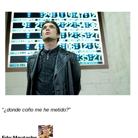
“¿donde coño me he metido?”
Fdo:
Moutache