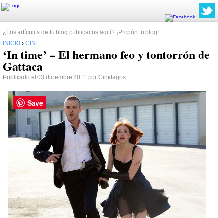
¿Los artículos de tu blog publicados aquí? ¡Propón tu blog!
INICIO
›
CINE
‘In time’ – El hermano feo y tontorrón de
Gattaca
Publicado el 03 diciembre 2011 por
Cinefagos
Save