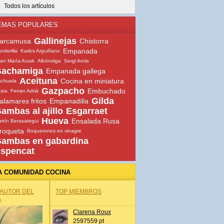
Todos los artículos
EMAS POPULARES
Gallinejas
arcamusa
Chistorra
Empanada
nderilla
Karlos Arguiñano
an María Arzak
Albóndiga
Sergi Arola
achamiga
Empanada gallega
Aceituna
Cocina en miniatura
chuela
Gazpacho
Embuchado
sta
Ferran Adrià
Gilda
alamares fritos
Empanadilla
ambas al ajillo
Esgarraet
Hueva
Ensalada Rusa
rtín Berasategui
roqueta
Boquerones en vinagre
ambas en gabardina
spencat
A COMUNIDAD COCINA
 AUTOR DEL
TOP MIEMBROS
A
Clarena Roux
2597559 pt