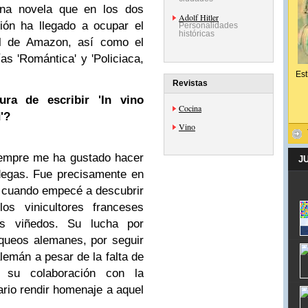
na novela que en los dos
Adolf Hitler
ión ha llegado a ocupar el
Personalidades
históricas
al de Amazon, así como el
s 'Romántica' y 'Policiaca,
Est
Revistas
ra de escribir 'In vino
Cocina
'?
Vino
iempre me ha gustado hacer
J
odegas. Fue precisamente en
cuando empecé a descubrir
los vinicultores franceses
us viñedos. Su lucha por
queos alemanes, por seguir
alemán a pesar de la falta de
 su colaboración con la
ario rendir homenaje a aquel