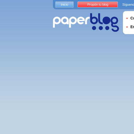
Inicio
Propón tu blog
Sígueno
Cu
E