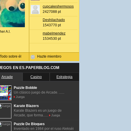
cupcakeshermosos
2427088 pt
Deshilachado
1543770 pt
her A.l.
mabelmendez
1534530 pt
Todo sobre él
Hazte miembro
UEGOS EN ES.PAPERBLOG.COM
Arcade
Casino
Estrategia
Puzzle Bobble
Un clásico juego de Arcade. ......
Juega
Karate Blazers
Karate Blazers es un juego de
Arcade, que forma......
Juega
Puzzle De Bloques
Inventado en 1984 por el ruso Alekséi