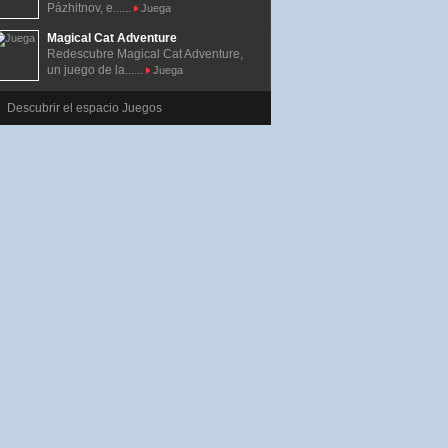
Pázhitnov, e......
Juega
Magical Cat Adventure
Redescubre Magical Cat Adventure,
un juego de la......
Juega
Descubrir el espacio Juegos