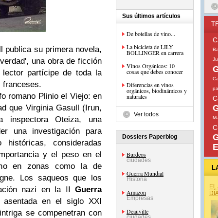
Sus últimos artículos
T
De botellas de vino...
C
La bicicleta de LILY
ll publica su primera novela,
Ba
BOLLINGER en carrera
a verdad', una obra de ficción
Ju
Vinos Orgánicos: 10
G
cosas que debes conocer
 lector partícipe de toda la
Ca
s franceses.
Diferencias en vinos
pa
orgánicos, biodinámicos y
sofo romano Plinio el Viejo: en
naturales
C
ad que Virginia Gasull (Irun,
G
Ver todos
 inspectora Oteiza, una
Ma
C
er una investigación para
G
Dossiers Paperblog
o históricas, consideradas
E
importancia y el peso en el
Burdeos
ciudades
vino en zonas como la de
L
Guerra Mundial
gne. Los saqueos que los
Historia
EL
ación nazi en la II
Guerra
Amazon
DÍ
Empresas
 asentada en el siglo XXI
Deauville
 intriga se compenetran con
ciudades