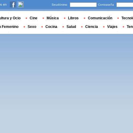
s en
Seudónimo
Contraseña
ltura y Ocio
Cine
Música
Libros
Comunicación
Tecnol
n Femenino
Sexo
Cocina
Salud
Ciencia
Viajes
Ten