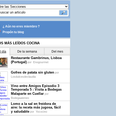
¿ Aún no eres miembro ?
Propón tu blog
OS MÁS LEÍDOS COCINA
l día
De la semana
Del mes
Restaurante Gambrinus, Lisboa
(Portugal)
por
Enogourmet
Gofres de patata sin gluten
por
Losdulcesdeclaudia
Vino entre Amigos Episodio 3
Temporada 5 : Visita a Bodegas
Malaparte en Cuellar
por
Bodegaateneo
Lomo a la sal en freidora de
aire: la receta más jugosa, fácil
y saludable
por
Yococino