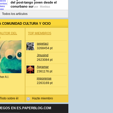
del post-tango joven desde el
conurbano sur
por
Moebius
Todos los artículos
A COMUNIDAD CULTURA Y OCIO
 AUTOR DEL
TOP MIEMBROS
A
sepelaci
3268454 pt
Jmusind
2623084 pt
Agramar
2361176 pt
her A.l.
jmporense
2263169 pt
Todo sobre él
Hazte miembro
UEGOS EN ES.PAPERBLOG.COM