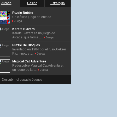
Arcade
Casino
Estrategia
Puzzle Bobble
Un clásico juego de Arcade. ......
Juega
Karate Blazers
Karate Blazers es un juego de
Arcade, que forma......
Juega
Puzzle De Bloques
Inventado en 1984 por el ruso Alekséi
Pázhitnov, e......
Juega
Magical Cat Adventure
Redescubre Magical Cat Adventure,
un juego de la......
Juega
Descubrir el espacio Juegos