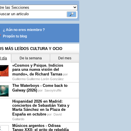
¿ Aún no eres miembro ?
Propón tu blog
OS MÁS LEÍDOS CULTURA Y OCIO
l día
De la semana
Del mes
«Cosmos y Psique. Indicios
para una nueva visión del
mundo», de Richard Tarnas
por
Guillermo Guillermo Lorén González
The Waterboys - Come back to
Galway (2026)
por
Savoytruffle
Hispanidad 2026 en Madrid:
conciertos de Sebastián Yatra y
Marta Sánchez en la Plaza de
España en octubre
por
David
Gallardo
Músicos argentos - Odisea
Tango XXII: el grito de rebeldía