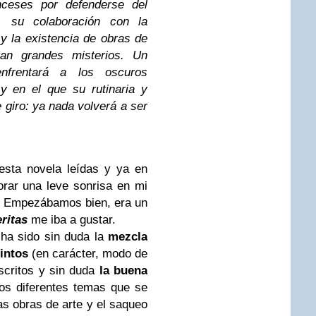
anceses por defenderse del
a, su colaboración con la
y la existencia de obras de
tan grandes misterios. Un
nfrentará a los oscuros
y en el que su rutinaria y
e giro: ya nada volverá a ser
esta novela leídas y ya en
orar una leve sonrisa en mi
o. Empezábamos bien, era un
eritas
me iba a gustar.
 ha sido sin duda la
mezcla
intos
(en carácter, modo de
escritos y sin duda
la buena
los diferentes temas que se
las obras de arte y el saqueo