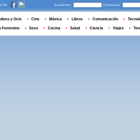
s en
Seudónimo
Contraseña
ltura y Ocio
Cine
Música
Libros
Comunicación
Tecnol
n Femenino
Sexo
Cocina
Salud
Ciencia
Viajes
Ten