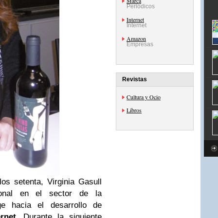
Marca
Periódicos
Internet
Internet
Amazon
Empresas
Revistas
Cultura y Ocio
Libros
os setenta, Virginia Gasull
ional en el sector de la
ge hacia el desarrollo de
ernet
. Durante la siguiente