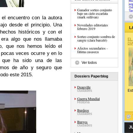
Ganador sorteo conjunto
bajo un cielo escarlata
(mark sullivan)
el encuentro con la autora
rajo desde el principio. Una
Novedades editoriales
L
febrero 2019
hechos históricos y con el
Sorteo conjunto sombra de
 era algo que nos llamaba
EL
sangre (clara barceló)
DÍ
to, que nos hemos leído el
Afectos secundarios -
fátima casaseca
e pocas veces ocurre y en lo
s que ha sido una de las
Ver todos
vamos de año y seguro que
todo este 2015.
Dossiers Paperblog
Deauville
ciudades
Est
Guerra Mundial
Historia
Burdeos
ciudades
Burgos
ciudades
J