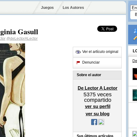
Juegos
Los Autores
inia Gasull
ctor
@deLectorALector
L
Ver el artículo original
De
Denunciar
Sobre el autor
De Lector A Lector
5375
veces
compartido
ver su perfil
ver su blog
Sus últimos artículos