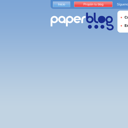
Inicio
Propón tu blog
Sígueno
Cu
E