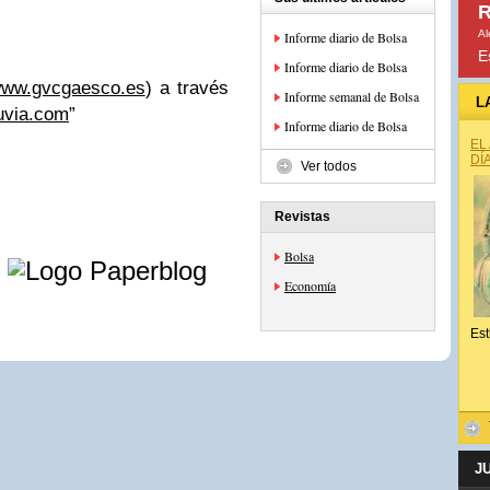
R
Al
Informe diario de Bolsa
E
Informe diario de Bolsa
ww.gvcgaesco.es
) a través
Informe semanal de Bolsa
L
luvia.com
”
Informe diario de Bolsa
EL
DÍ
Ver todos
Revistas
e
Bolsa
Economía
Est
J