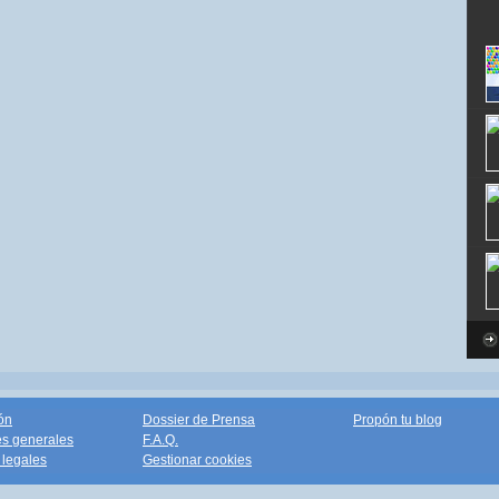
ón
Dossier de Prensa
Propón tu blog
s generales
F.A.Q.
legales
Gestionar cookies