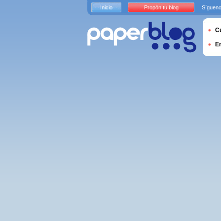
Inicio
Propón tu blog
Sígueno
Cu
E