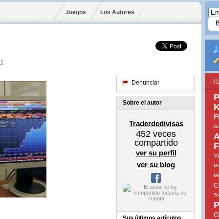
Juegos
Los Autores
as
T
Denunciar
P
Sobre el autor
K
E
Traderdedivisas
So
452
veces
A
compartido
F
ver su perfil
Y
ver su blog
Ma
Mi
C
To
P
G
Sus últimos artículos