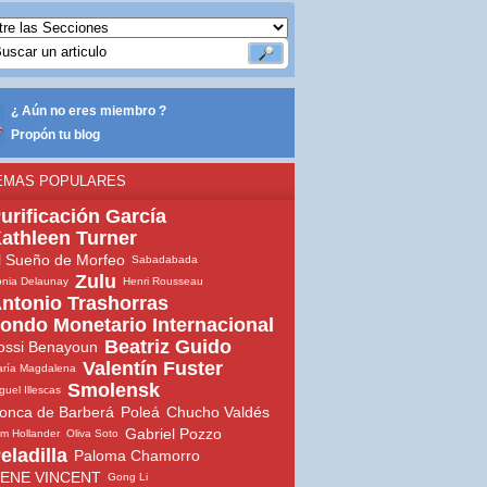
¿ Aún no eres miembro ?
Propón tu blog
EMAS POPULARES
urificación García
athleen Turner
l Sueño de Morfeo
Sabadabada
Zulu
nia Delaunay
Henri Rousseau
ntonio Trashorras
ondo Monetario Internacional
Beatriz Guido
ossi Benayoun
Valentín Fuster
ría Magdalena
Smolensk
guel Illescas
onca de Barberá
Poleá
Chucho Valdés
Gabriel Pozzo
m Hollander
Oliva Soto
eladilla
Paloma Chamorro
ENE VINCENT
Gong Li