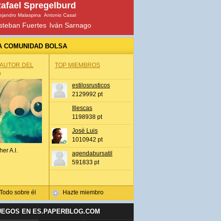
afael Spregelburd
ejandro Malaspina
Antonio Casal
steban Fuertes
Iván Sarnago
A COMUNIDAD BOLSA
 AUTOR DEL
TOP MIEMBROS
A
estilosrusticos
2129992 pt
Illescas
1198938 pt
José Luis
1010942 pt
her A.l.
agendabursatil
591833 pt
Todo sobre él
Hazte miembro
UEGOS EN ES.PAPERBLOG.COM