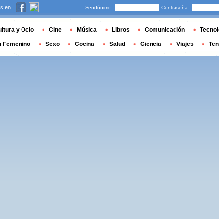
s en
Seudónimo
Contraseña
ltura y Ocio
Cine
Música
Libros
Comunicación
Tecnol
n Femenino
Sexo
Cocina
Salud
Ciencia
Viajes
Ten