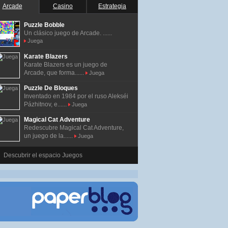
Arcade
Casino
Estrategia
Puzzle Bobble
Un clásico juego de Arcade. ......
Juega
Karate Blazers
Karate Blazers es un juego de
Arcade, que forma......
Juega
Puzzle De Bloques
Inventado en 1984 por el ruso Alekséi
Pázhitnov, e......
Juega
Magical Cat Adventure
Redescubre Magical Cat Adventure,
un juego de la......
Juega
Descubrir el espacio Juegos