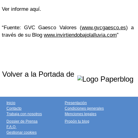
Ver informe aquí.
“Fuente: GVC Gaesco Valores (
www.gvcgaesco.es
) a
través de su Blog
www.invirtiendobajolalluvia.com
”
Volver a la Portada de
Inicio
Presentación
Contacto
Condiciones generales
Trabaja con nosotros
Menciones legales
Dossier de Prensa
Propón tu blog
F.A.Q.
Gestionar cookies