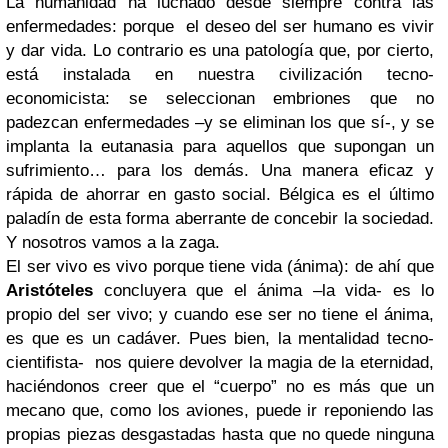
La humanidad ha luchado desde siempre contra las
enfermedades: porque el deseo del ser humano es vivir
y dar vida. Lo contrario es una patología que, por cierto,
está instalada en nuestra civilización tecno-
economicista: se seleccionan embriones que no
padezcan enfermedades –y se eliminan los que sí-, y se
implanta la eutanasia para aquellos que supongan un
sufrimiento… para los demás. Una manera eficaz y
rápida de ahorrar en gasto social. Bélgica es el último
paladín de esta forma aberrante de concebir la sociedad.
Y nosotros vamos a la zaga.
El ser vivo es vivo porque tiene vida (ánima): de ahí que
Aristóteles
concluyera que el ánima –la vida- es lo
propio del ser vivo; y cuando ese ser no tiene el ánima,
es que es un cadáver. Pues bien, la mentalidad tecno-
cientifista- nos quiere devolver la magia de la eternidad,
haciéndonos creer que el “cuerpo” no es más que un
mecano que, como los aviones, puede ir reponiendo las
propias piezas desgastadas hasta que no quede ninguna