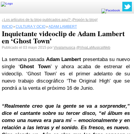
¿Los artículos de tu blog publicados aquí? ¡Propón tu blog!
INICIO
›
CULTURA Y OCIO
›
ADAM LAMBERT
Inquietante videoclip de Adam Lambert
en ‘Ghost Town’
Publicado el 03 mayo 2015 por
Vivalamusica
@VivaLaMusicaWeb
La semana pasada
Adam Lambert
presentaba su nuevo
single ‘
Ghost Town
’ y ahora acaba de estrenar el
videoclip. ‘Ghost Town’ es el primer adelanto de su
nuevo trabajo discográfico ‘The Original High’ que se
pondrá a la venta el próximo 16 de Junio.
“Realmente creo que la gente se va a sorprender,”
dice el cantante sobre su tercer disco, “el álbum es
como una nueva era para mí – emocionalmente y en
relación a las letras y el sonido. Es fresco, es nuevo.