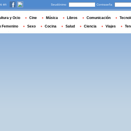
s en
Seudónimo
Contraseña
ltura y Ocio
Cine
Música
Libros
Comunicación
Tecnol
n Femenino
Sexo
Cocina
Salud
Ciencia
Viajes
Ten