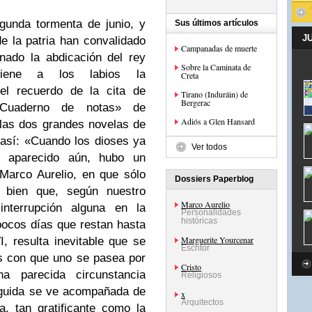
gunda tormenta de junio, y
Sus últimos artículos
J
 la patria han convalidado
Campanadas de muerte
nado la abdicación del rey
Sobre la Caminata de
ene a los labios la
Creta
el recuerdo de la cita de
Tirano (Induráin) de
Bergerac
«Cuaderno de notas» de
Adiós a Glen Hansard
las dos grandes novelas de
 así: «Cuando los dioses ya
Ver todos
 aparecido aún, hubo un
Marco Aurelio, en que sólo
Dossiers Paperblog
 bien que, según nuestro
Marco Aurelio
interrupción alguna en la
Personalidades
históricas
pocos días que restan hasta
Marguerite Yourcenar
, resulta inevitable que se
Escritor
s con que uno se pasea por
Cristo
a parecida circunstancia
Religiosos
eguida se ve acompañada de
x
Arquitectos
a, tan gratificante como la