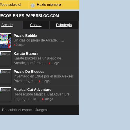
Todo sobre él
Hazte miembro
UEGOS EN ES.PAPERBLOG.COM
Arcade
Casino
Estrategia
Puzzle Bobble
Un clásico juego de Arcade. ......
Juega
Karate Blazers
Karate Blazers es un juego de
Arcade, que forma......
Juega
Puzzle De Bloques
Inventado en 1984 por el ruso Alekséi
Pázhitnov, e......
Juega
Magical Cat Adventure
Redescubre Magical Cat Adventure,
un juego de la......
Juega
Descubrir el espacio Juegos