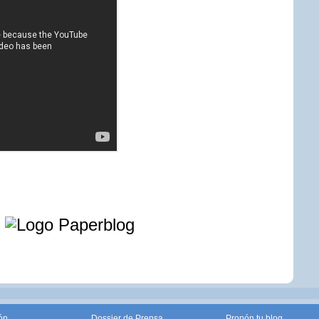
e
ón
Dossier de Prensa
Propón tu blog