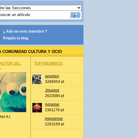
¿ Aún no eres miembro ?
Propón tu blog
A COMUNIDAD CULTURA Y OCIO
 AUTOR DEL
TOP MIEMBROS
A
sepelaci
3268454 pt
Jmusind
2623084 pt
Agramar
2361176 pt
her A.l.
jmporense
2263169 pt