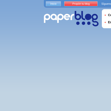
Inicio
Propón tu blog
Sígueno
Cu
E