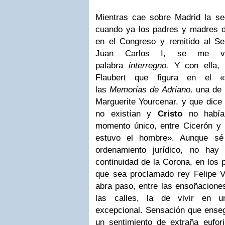
Mientras cae sobre Madrid la se
cuando ya los padres y madres de
en el Congreso y remitido al Se
Juan Carlos I, se me vi
palabra
interregno.
Y con ella, 
Flaubert que figura en el 
las
Memorias de Adriano,
una de 
Marguerite Yourcenar, y que dice
no existían y
Cristo
no había
momento único, entre Cicerón y 
estuvo el hombre». Aunque sé
ordenamiento jurídico, no hay 
continuidad de la Corona, en los 
que sea proclamado rey Felipe VI
abra paso, entre las ensoñacione
las calles, la de vivir en un
excepcional. Sensación que ens
un sentimiento de extraña eufori