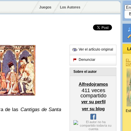
Juegos
Los Autores
L
Ver el artículo original
Denunciar
EL
DÍ
Sobre el autor
Alfredojramos
411
veces
compartido
ver su perfil
ver su blog
ura de las
Cantigas de Santa
Est