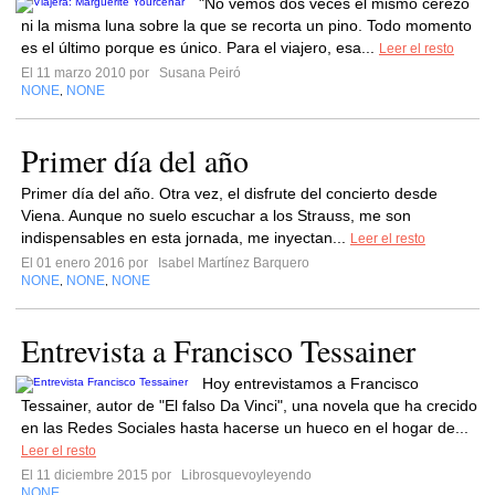
"No vemos dos veces el mismo cerezo
ni la misma luna sobre la que se recorta un pino. Todo momento
es el último porque es único. Para el viajero, esa...
Leer el resto
El 11 marzo 2010 por
Susana Peiró
NONE
NONE
,
Primer día del año
Primer día del año. Otra vez, el disfrute del concierto desde
Viena. Aunque no suelo escuchar a los Strauss, me son
indispensables en esta jornada, me inyectan...
Leer el resto
El 01 enero 2016 por
Isabel Martínez Barquero
NONE
NONE
NONE
,
,
Entrevista a Francisco Tessainer
Hoy entrevistamos a Francisco
Tessainer, autor de "El falso Da Vinci", una novela que ha crecido
en las Redes Sociales hasta hacerse un hueco en el hogar de...
Leer el resto
El 11 diciembre 2015 por
Librosquevoyleyendo
NONE