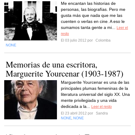
Me encantan las historias de
personas, las biografías. Pero me
gusta más que nada que me las
cuenten o verlas en cine. A eso le
sumamos tanta gente a mi...
Leer el
resto
El 03 julio 2012 por
Colomba
NONE
Memorias de una escritora,
Marguerite Yourcenar (1903-1987)
Marguerite Yourcenar es una de las
principales plumas femeninas de la
literatura universal del siglo XX. Una
mente privilegiada y una vida
dedicada a la...
Leer el resto
El 23 abril 2012 por
Sandra
NONE
NONE
,