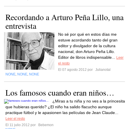
Recordando a Arturo Peña Lillo, una
entrevista
No sé por qué en estos días me
estuve acordando tanto del gran
editor y divulgador de la cultura
nacional, don Arturo Peña Lillo.
Editor de libros indispensable...
Leer
el resto
El 07 agosto 2012 por
Julianotal
NONE
NONE
NONE
,
,
Los famosos cuando eran niños…
¿Miras a tu niña y no ves a la princesita
que hubieras querido? ¿El niño ha salido flacucho aunque
practique fútbol y le apasionen las películas de Jean Claude...
Leer el resto
El 11 julio 2012 por
Bebemon