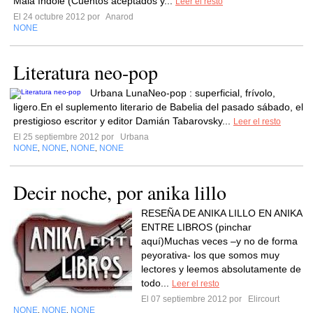
Mala índole (Cuentos aceptados y...
Leer el resto
El 24 octubre 2012 por
Anarod
NONE
Literatura neo-pop
Urbana LunaNeo-pop : superficial, frívolo,
ligero.En el suplemento literario de Babelia del pasado sábado, el
prestigioso escritor y editor Damián Tabarovsky...
Leer el resto
El 25 septiembre 2012 por
Urbana
NONE
NONE
NONE
NONE
,
,
,
Decir noche, por anika lillo
RESEÑA DE ANIKA LILLO EN ANIKA
ENTRE LIBROS (pinchar
aquí)Muchas veces –y no de forma
peyorativa- los que somos muy
lectores y leemos absolutamente de
todo...
Leer el resto
El 07 septiembre 2012 por
Elircourt
NONE
NONE
NONE
,
,