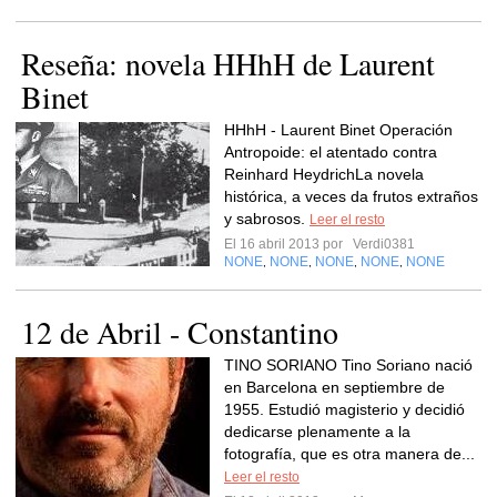
Reseña: novela HHhH de Laurent
Binet
HHhH - Laurent Binet Operación
Antropoide: el atentado contra
Reinhard HeydrichLa novela
histórica, a veces da frutos extraños
y sabrosos.
Leer el resto
El 16 abril 2013 por
Verdi0381
NONE
NONE
NONE
NONE
NONE
,
,
,
,
12 de Abril - Constantino
TINO SORIANO Tino Soriano nació
en Barcelona en septiembre de
1955. Estudió magisterio y decidió
dedicarse plenamente a la
fotografía, que es otra manera de...
Leer el resto