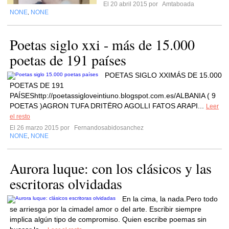
El 20 abril 2015 por
Amtaboada
NONE
NONE
,
Poetas siglo xxi - más de 15.000
poetas de 191 países
POETAS SIGLO XXIMÁS DE 15.000
POETAS DE 191
PAÍSEShttp://poetassigloveintiuno.blogspot.com.es/ALBANIA ( 9
POETAS )AGRON TUFA DRITËRO AGOLLI FATOS ARAPI...
Leer
el resto
El 26 marzo 2015 por
Fernandosabidosanchez
NONE
NONE
,
Aurora luque: con los clásicos y las
escritoras olvidadas
En la cima, la nada.Pero todo
se arriesga por la cimadel amor o del arte. Escribir siempre
implica algún tipo de compromiso. Quien escribe poemas sin