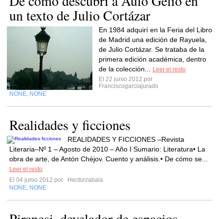
De cómo descubrí a Aulo Gelio en
un texto de Julio Cortázar
En 1984 adquirí en la Feria del Libro
de Madrid una edición de Rayuela,
de Julio Cortázar. Se trataba de la
primera edición académica, dentro
de la colección...
Leer el resto
El 22 junio 2012 por
Franciscogarciajurado
NONE
NONE
,
Realidades y ficciones
REALIDADES Y FICCIONES –Revista
Literaria–Nº 1 – Agosto de 2010 – Año I Sumario: Literatura• La
obra de arte, de Antón Chéjov. Cuento y análisis.• De cómo se...
Leer el resto
El 04 junio 2012 por
Hectorzabala
NONE
NONE
,
Piranesi, develador de espacios