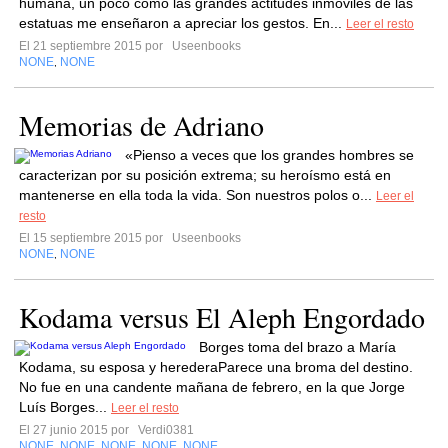
humana, un poco como las grandes actitudes inmóviles de las
estatuas me enseñaron a apreciar los gestos. En...
Leer el resto
El 21 septiembre 2015 por
Useenbooks
NONE
NONE
,
Memorias de Adriano
«Pienso a veces que los grandes hombres se
caracterizan por su posición extrema; su heroísmo está en
mantenerse en ella toda la vida. Son nuestros polos o...
Leer el
resto
El 15 septiembre 2015 por
Useenbooks
NONE
NONE
,
Kodama versus El Aleph Engordado
Borges toma del brazo a María
Kodama, su esposa y herederaParece una broma del destino.
No fue en una candente mañana de febrero, en la que Jorge
Luís Borges...
Leer el resto
El 27 junio 2015 por
Verdi0381
NONE
NONE
NONE
NONE
NONE
,
,
,
,