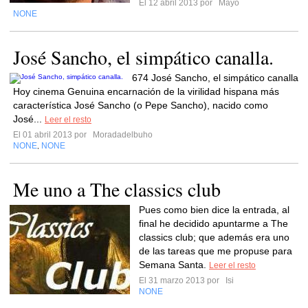
El 12 abril 2013 por
Mayo
NONE
José Sancho, el simpático canalla.
674 José Sancho, el simpático canalla
Hoy cinema Genuina encarnación de la virilidad hispana más
característica José Sancho (o Pepe Sancho), nacido como
José...
Leer el resto
El 01 abril 2013 por
Moradadelbuho
NONE
NONE
,
Me uno a The classics club
Pues como bien dice la entrada, al
final he decidido apuntarme a The
classics club; que además era uno
de las tareas que me propuse para
Semana Santa.
Leer el resto
El 31 marzo 2013 por
Isi
NONE