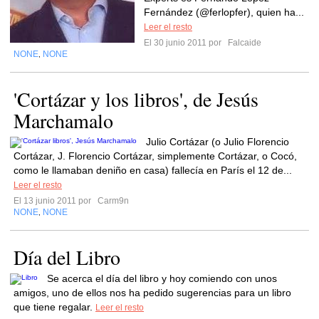
Fernández (@ferlopfer), quien ha...
Leer el resto
El 30 junio 2011 por
Falcaide
NONE
NONE
,
'Cortázar y los libros', de Jesús
Marchamalo
Julio Cortázar (o Julio Florencio
Cortázar, J. Florencio Cortázar, simplemente Cortázar, o Cocó,
como le llamaban deniño en casa) fallecía en París el 12 de...
Leer el resto
El 13 junio 2011 por
Carm9n
NONE
NONE
,
Día del Libro
Se acerca el día del libro y hoy comiendo con unos
amigos, uno de ellos nos ha pedido sugerencias para un libro
que tiene regalar.
Leer el resto