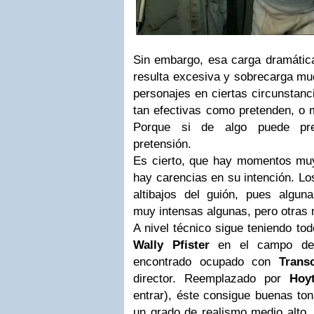
Sin embargo, esa carga dramática
resulta excesiva y sobrecarga mu
personajes en ciertas circunstanc
tan efectivas como pretenden, o 
Porque si de algo puede pres
pretensión.
Es cierto, que hay momentos muy 
hay carencias en su intención. Lo
altibajos del guión, pues algu
muy intensas algunas, pero otras 
A nivel técnico sigue teniendo tod
Wally Pfister
en el campo de 
encontrado ocupado con
Trans
director. Reemplazado por
Hoy
entrar), éste consigue buenas ton
un grado de realismo medio alto.