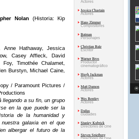
Actores
Jessica Chastain
Actores
opher Nolan
(Historia: Kip
Hans Zimmer
Compositores
Batman
Personajes
Christian Bale
, Anne Hathaway, Jessica
Escritor
hgow, Casey Affleck, David
Warner Bros
Productor
 Foy, Timothée Chalamet,
cinematográfico
en Burstyn, Michael Caine,
Hugh Jackman
Actores
copy / Paramount Pictures /
Matt Damon
Actores
Productions
Wes Bentley
á llegando a su fin, un grupo
Actores
rse en la que puede ser la
Dallas
ciudades
istoria de la humanidad y
 nuestra galaxia en el que
Stanley Kubrick
Directores de cine
en albergar el futuro de la
Steven Spielberg
Directores de cine