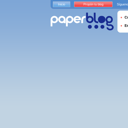
Inicio
Propón tu blog
Sígueno
Cu
E