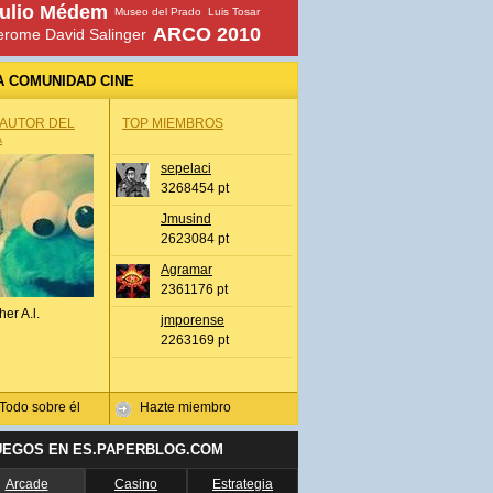
ulio Médem
Museo del Prado
Luis Tosar
ARCO 2010
erome David Salinger
A COMUNIDAD CINE
 AUTOR DEL
TOP MIEMBROS
A
sepelaci
3268454 pt
Jmusind
2623084 pt
Agramar
2361176 pt
her A.l.
jmporense
2263169 pt
Todo sobre él
Hazte miembro
UEGOS EN ES.PAPERBLOG.COM
Arcade
Casino
Estrategia