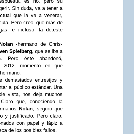
 respuesta, es no, pero su
gerir. Sin duda, va a tener a
ctual que la va a venerar,
cula. Pero creo, que más de
s, e incluso, la deteste
Nolan
-hermano de Chris-
ven Spielberg
, que se iba a
n. Pero éste abandonó,
 en 2012, momento en que
o hermano.
ne demasiados entresijos y
tar al público estándar. Una
ple vista, nos deja muchos
 Claro que, conociendo la
hermanos
Nolan
, seguro que
 y justificado. Pero claro,
onados con papel y lápiz a
ca de los posibles fallos.