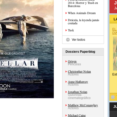
J
2014: Horror y Trash en
Barcelona
J
When Animals Dream
L
Drácula, la leyenda jamás
contada
EL
Tusk
DÍ
Ver todos
Dossiers Paperblog
Origen
Películas
Christopher Nolan
Actores
Est
Anne Hathaway
Actores
Jonathan Nolan
Guionista
cinematográfico
Matthew McConaughey
J
Actores
Michael Caine