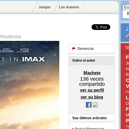
Juegos
Los Autores
loscriticonos
T
Denunciar
F
Sobre el autor
J
N
Machete
R
136
veces
C
compartido
V
ver su perfil
Pe
ver su blog
L
O
F
M
Sus últimos artículos
P
Fe
Festival Horrorvision