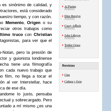
n
es sinónimo de calidad, y
Al Pacino
Actores
tractores, está considerado
Ellen Burstyn
nuestro tiempo, y con razón.
Actores
omo
Memento
,
Origen
o su
Casey Affleck
reciar otros trabajos como
Actores
ltimo truco
con
Christian
John Lithgow
Actores
agonistas, para ver que el
Topher Grace
Actores
-Nolan, pero la presión de
ctor y guionista londinense
echa tiene una filmografía
Revistas
 en cada nuevo trabajo que
Cine
 film, no llega a tocar el
Cultura y Ocio
n al ver Interstellar, hace
ca de ese día.
mandome lo justo, pensaba
ectual y sobrecargado. Pero
eguntado a mí mismo ¿es una