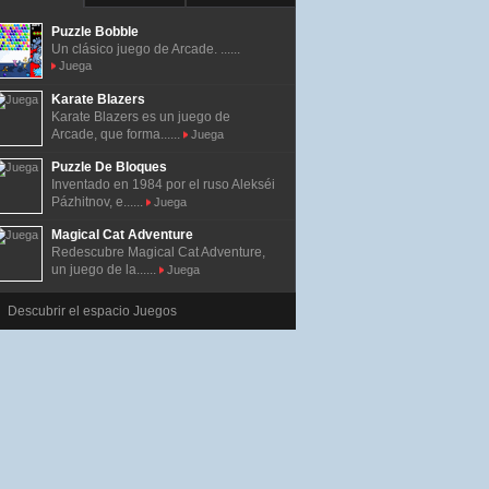
Puzzle Bobble
Un clásico juego de Arcade. ......
Juega
Karate Blazers
Karate Blazers es un juego de
Arcade, que forma......
Juega
Puzzle De Bloques
Inventado en 1984 por el ruso Alekséi
Pázhitnov, e......
Juega
Magical Cat Adventure
Redescubre Magical Cat Adventure,
un juego de la......
Juega
Descubrir el espacio Juegos