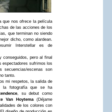
 que nos ofrece la película
chas de las acciones de los
ias, que terminan no siendo
mejor dicho, como alardean.
umir Interstellar es de
conseguidos, pero al final
s espectadores sufrimos los
nas secuencias/escenas son
no tanto.
os mi respetos, la salida de
la fotografía que se ha
cendence
, su debut como
te Van Hoytema
(Déjame
alidades de los colores con
 El diseño de producción es