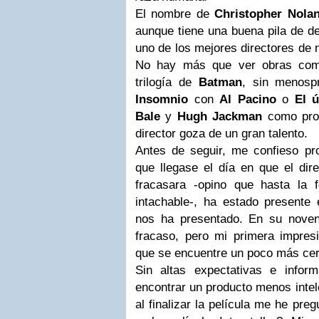
El nombre de
Christopher Nola
aunque tiene una buena pila de de
uno de los mejores directores de 
No hay más que ver obras c
trilogía de
Batman
, sin menosp
Insomnio
con
Al Pacino
o
El ú
Bale
y
Hugh Jackman
como prot
director goza de un gran talento.
Antes de seguir, me confieso pro
que llegase el día en que el dire
fracasara -opino que hasta la f
intachable-, ha estado presente
nos ha presentado. En su noveno
fracaso, pero mi primera impresió
que se encuentre un poco más cer
Sin altas expectativas e infor
encontrar un producto menos intel
al finalizar la película me he pr