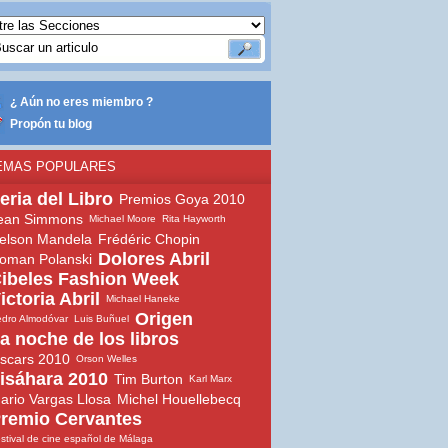
¿ Aún no eres miembro ?
Propón tu blog
EMAS POPULARES
eria del Libro
Premios Goya 2010
ean Simmons
Michael Moore
Rita Hayworth
elson Mandela
Frédéric Chopin
Dolores Abril
oman Polanski
ibeles Fashion Week
ictoria Abril
Michael Haneke
Origen
dro Almodóvar
Luis Buñuel
a noche de los libros
scars 2010
Orson Welles
isáhara 2010
Tim Burton
Karl Marx
ario Vargas Llosa
Michel Houellebecq
remio Cervantes
stival de cine español de Málaga