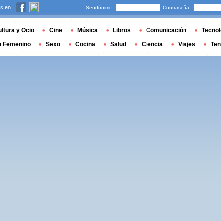
s en
Seudónimo
Contraseña
ltura y Ocio
Cine
Música
Libros
Comunicación
Tecnol
n Femenino
Sexo
Cocina
Salud
Ciencia
Viajes
Ten