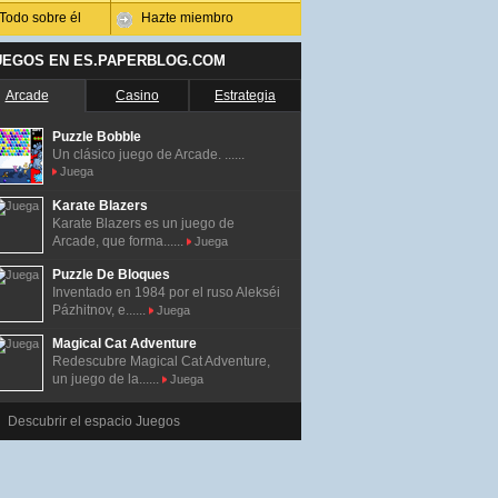
Todo sobre él
Hazte miembro
UEGOS EN ES.PAPERBLOG.COM
Arcade
Casino
Estrategia
Puzzle Bobble
Un clásico juego de Arcade. ......
Juega
Karate Blazers
Karate Blazers es un juego de
Arcade, que forma......
Juega
Puzzle De Bloques
Inventado en 1984 por el ruso Alekséi
Pázhitnov, e......
Juega
Magical Cat Adventure
Redescubre Magical Cat Adventure,
un juego de la......
Juega
Descubrir el espacio Juegos