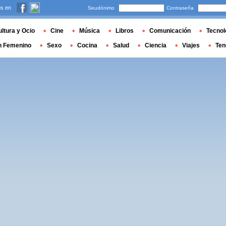
s en
Seudónimo
Contraseña
ltura y Ocio
Cine
Música
Libros
Comunicación
Tecnol
n Femenino
Sexo
Cocina
Salud
Ciencia
Viajes
Ten