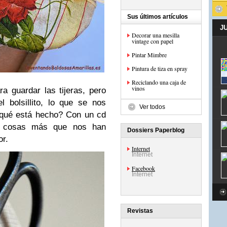
Sus últimos artículos
J
Decorar una mesilla
vintage con papel
Pintar Mimbre
Pintura de tiza en spray
Reciclando una caja de
vinos
 guardar las tijeras, pero
 bolsillito, lo que se nos
Ver todos
qué está hecho? Con un cd
as cosas más que nos han
Dossiers Paperblog
or.
Internet
Internet
Facebook
Internet
Revistas