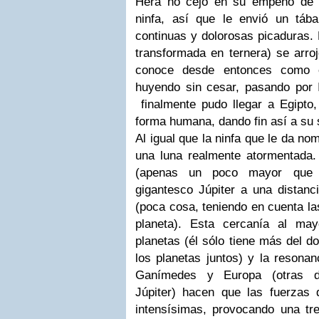
Hera no cejó en su empeño de v
ninfa, así que le envió un táb
continuas y dolorosas picaduras. 
transformada en ternera) se arro
conoce desde entonces como e
huyendo sin cesar, pasando por Il
finalmente pudo llegar a Egipto,
forma humana, dando fin así a su 
Al igual que la ninfa que le da no
una luna realmente atormentada
(apenas un poco mayor que n
gigantesco Júpiter a una distan
(poca cosa, teniendo en cuenta la
planeta). Esta cercanía al m
planetas (él sólo tiene más del d
los planetas juntos) y la resonan
Ganímedes y Europa (otras d
Júpiter) hacen que las fuerzas 
intensísimas, provocando una tre