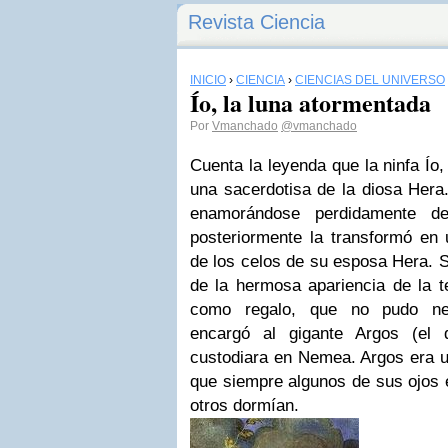
Revista Ciencia
INICIO
›
CIENCIA
›
CIENCIAS DEL UNIVERSO
Ío, la luna atormentada
Por
Vmanchado
@vmanchado
Cuenta la leyenda que la ninfa Ío,
una sacerdotisa de la diosa Her
enamorándose perdidamente d
posteriormente la transformó en 
de los celos de su esposa Hera. 
de la hermosa apariencia de la t
como regalo, que no pudo neg
encargó al gigante Argos (el 
custodiara en Nemea. Argos era un
que siempre algunos de sus ojos 
otros dormían.