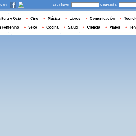
s en
Seudónimo
Contraseña
ltura y Ocio
Cine
Música
Libros
Comunicación
Tecnol
n Femenino
Sexo
Cocina
Salud
Ciencia
Viajes
Ten