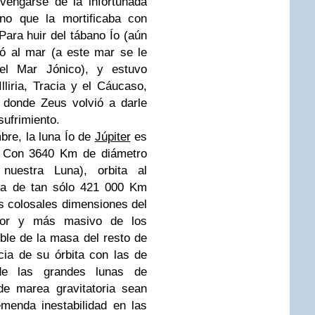
engarse de la infortunada
ano que la mortificaba con
Para huir del tábano Ío (aún
jó al mar (a este mar se le
l Mar Jónico), y estuvo
liria, Tracia y el Cáucaso,
 donde Zeus volvió a darle
sufrimiento.
mbre, la luna Ío de
Júpiter
es
. Con 3640 Km de diámetro
uestra Luna), orbita al
cia de tan sólo 421 000 Km
s colosales dimensiones del
ayor y más masivo de los
oble de la masa del resto de
cia de su órbita con las de
e las grandes lunas de
de marea gravitatoria sean
menda inestabilidad en las