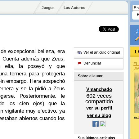
Juegos
Los Autores
 de excepcional belleza, era
L
Ver el artículo original
a. Cuenta además que Zeus,
Denunciar
EL
e ella, la poseyó y que
DÍ
una ternera para protegerla
Sobre el autor
Sin embargo, Hera sospechó
ernera y se la pidió a Zeus
Vmanchado
602
veces
arse. Posteriormente, le
compartido
de los cien ojos) que la
ver su perfil
 vigilante muy efectivo, ya
ver su blog
estaban abiertos cuando los
Est
Sus últimos artículos