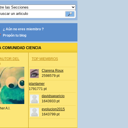
¿ Aún no eres miembro ?
Propón tu blog
A COMUNIDAD CIENCIA
 AUTOR DEL
TOP MIEMBROS
A
Clarena Roux
2598579 pt
plantamer
1791771 pt
davidsaparicio
1643933 pt
her A.l.
evolucion2015
1643799 pt