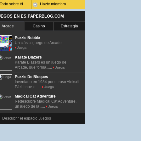
Todo sobre él
Hazte miembro
UEGOS EN ES.PAPERBLOG.COM
Arcade
Casino
Estrategia
Puzzle Bobble
Un clásico juego de Arcade. ......
Juega
Karate Blazers
Karate Blazers es un juego de
Arcade, que forma......
Juega
Puzzle De Bloques
Inventado en 1984 por el ruso Alekséi
Pázhitnov, e......
Juega
Magical Cat Adventure
Redescubre Magical Cat Adventure,
un juego de la......
Juega
Descubrir el espacio Juegos