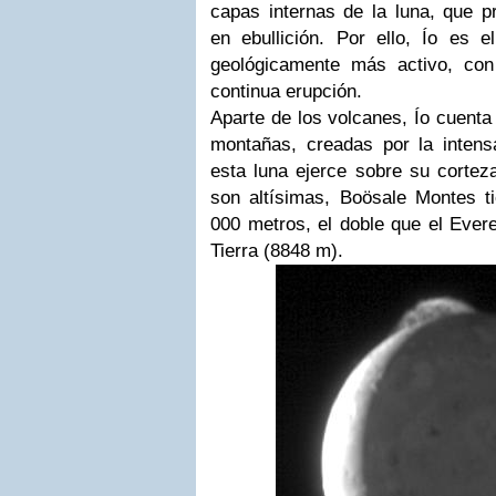
capas internas de la luna, que p
en ebullición. Por ello, Ío es e
geológicamente más activo, co
continua erupción.
Aparte de los volcanes, Ío cuent
montañas, creadas por la inten
esta luna ejerce sobre su cortez
son altísimas, Boösale Montes t
000 metros, el doble que el Ever
Tierra (8848 m).