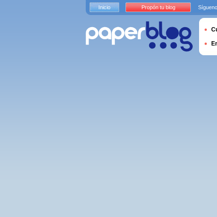
Inicio
Propón tu blog
Sígueno
Cu
E