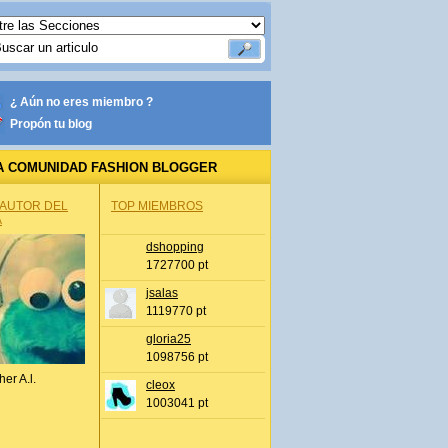
¿ Aún no eres miembro ?
Propón tu blog
A COMUNIDAD FASHION BLOGGER
 AUTOR DEL
TOP MIEMBROS
A
dshopping
1727700 pt
jsalas
1119770 pt
gloria25
1098756 pt
her A.l.
cleox
1003041 pt