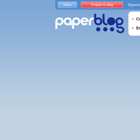
Inicio
Propón tu blog
Sígueno
Cu
E