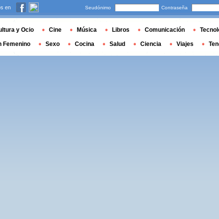
s en
Seudónimo
Contraseña
ltura y Ocio
Cine
Música
Libros
Comunicación
Tecnol
n Femenino
Sexo
Cocina
Salud
Ciencia
Viajes
Ten