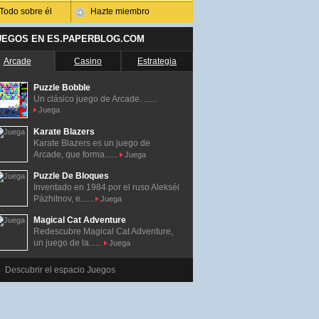
Todo sobre él
Hazte miembro
UEGOS EN ES.PAPERBLOG.COM
Arcade
Casino
Estrategia
Puzzle Bobble
Un clásico juego de Arcade. ......
Juega
Karate Blazers
Karate Blazers es un juego de
Arcade, que forma......
Juega
Puzzle De Bloques
Inventado en 1984 por el ruso Alekséi
Pázhitnov, e......
Juega
Magical Cat Adventure
Redescubre Magical Cat Adventure,
un juego de la......
Juega
Descubrir el espacio Juegos