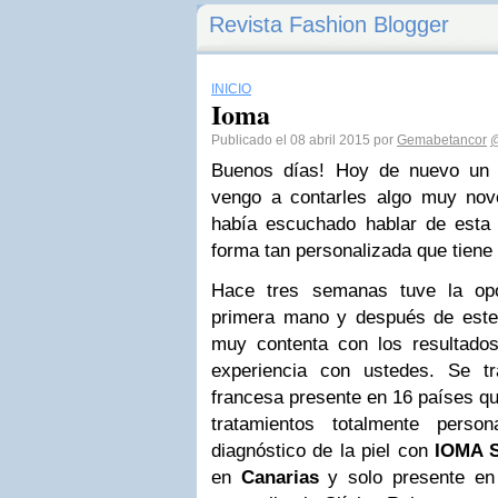
Revista Fashion Blogger
INICIO
Ioma
Publicado el 08 abril 2015 por
Gemabetancor
@
Buenos días! Hoy de nuevo un 
vengo a contarles algo muy no
había escuchado hablar de est
forma tan personalizada que tiene d
Hace tres semanas tuve la opo
primera mano y después de este
muy contenta con los resultado
experiencia con ustedes.
Se t
francesa presente en 16 países qu
tratamientos totalmente person
diagnóstico de la piel con
IOMA 
en
Canarias
y solo presente en 