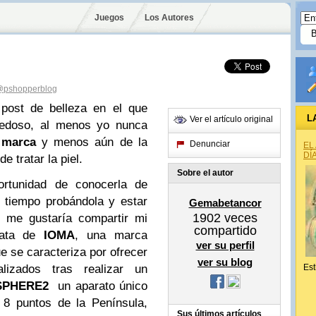
Juegos
Los Autores
pshopperblog
post de belleza en el que
L
Ver el artículo original
vedoso, al menos yo nunca
a
marca
y menos aún de la
Denunciar
EL
DÍ
e tratar la piel.
Sobre el autor
rtunidad de conocerla de
 tiempo probándola y estar
Gemabetancor
1902
veces
s me gustaría compartir mi
compartido
rata de
IOMA
, una marca
ver su perfil
e se caracteriza por ofrecer
ver su blog
alizados tras realizar un
Est
SPHERE2
un aparato único
8 puntos de la Península,
Sus últimos artículos