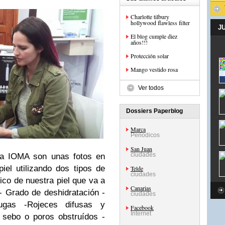
Charlotte tilbury
hollywood flawless filter
J
El blog cumple diez
años!!!
Protección solar
Mango vestido rosa
Ver todos
Dossiers Paperblog
Marca
Periódicos
San Juan
ciudades
ora IOMA son unas fotos en
piel utilizando dos tipos de
Telde
ciudades
ico de nuestra piel que va a
Canarias
- Grado de deshidratación
-
ciudades
ugas
-Rojeces difusas y
Facebook
Internet
 sebo o poros obstruídos
-