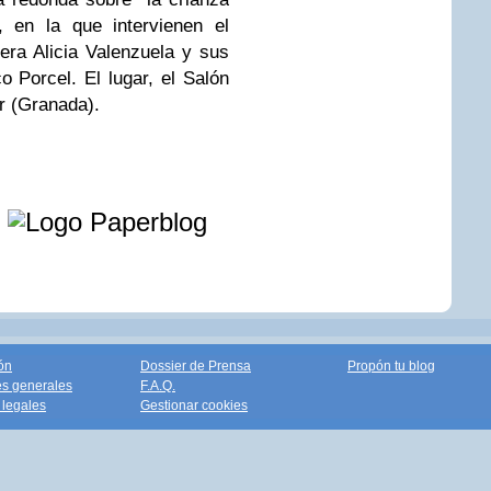
, en la que intervienen el
dera Alicia Valenzuela y sus
 Porcel. El lugar, el Salón
r (Granada).
e
ón
Dossier de Prensa
Propón tu blog
s generales
F.A.Q.
legales
Gestionar cookies