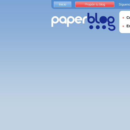
Inicio
Propón tu blog
Sígueno
Cu
E