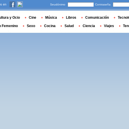
s en
Seudónimo
Contraseña
ltura y Ocio
Cine
Música
Libros
Comunicación
Tecnol
n Femenino
Sexo
Cocina
Salud
Ciencia
Viajes
Ten