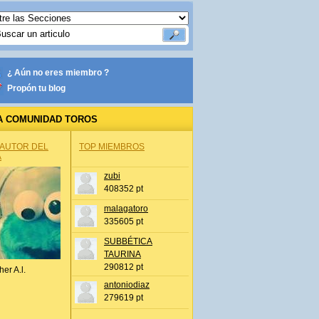
¿ Aún no eres miembro ?
Propón tu blog
A COMUNIDAD TOROS
 AUTOR DEL
TOP MIEMBROS
A
zubi
408352 pt
malagatoro
335605 pt
SUBBÉTICA
TAURINA
290812 pt
her A.l.
antoniodiaz
279619 pt