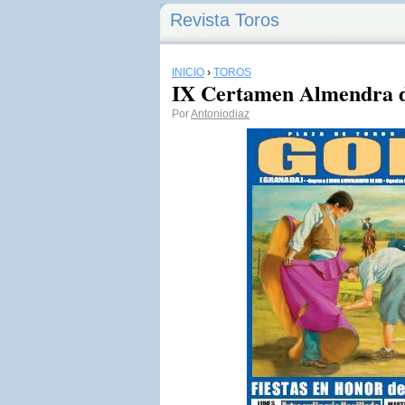
Revista Toros
INICIO
›
TOROS
IX Certamen Almendra d
Por
Antoniodiaz