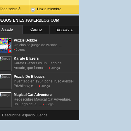
Todo sobre él
Hazte miembro
UEGOS EN ES.PAPERBLOG.COM
Arcade
Casino
Estrategia
Puzzle Bobble
Un clásico juego de Arcade. ......
Juega
Karate Blazers
Karate Blazers es un juego de
Arcade, que forma......
Juega
Puzzle De Bloques
Inventado en 1984 por el ruso Alekséi
Pázhitnov, e......
Juega
Magical Cat Adventure
Redescubre Magical Cat Adventure,
un juego de la......
Juega
Descubrir el espacio Juegos