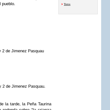
l pueblo.
Toros
 y 2 de Jimenez Pasquau
 y 2 de Jimenez Pasquau.
e la tarde, la Peña Taurina
 redonda sobre "la crianza