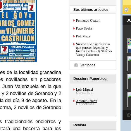
Sus últimos artículos
Fernando Cuadri
J
Paco Ureña
Poli Maza
Sucede que hay historias
que parecen leyendas y
fueron ciertas. (I) Sánchez
Vara y Cazarrata
Ver todos
les de la localidad granadina
s novilladas sin picadores
Dossiers Paperblog
. Juan Valenzuela en la que
Luis Miguel
o y 2 novillos de Sorando y 2
Cantantes
a del día 9 de agosto. En la
Antonio Puerta
Deportistas
l forma, 2 novillos de Sorando
 tradicionales encierros y
Revista
ltará una becerra para los