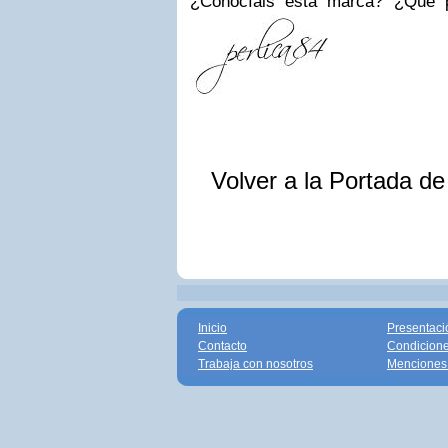
¿Conocíais esta marca? ¿Que p
Volver a la Portada d
Inicio
Presentaci
Contacto
Condicione
Trabaja con nosotros
Menciones 