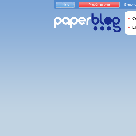
Inicio
Propón tu blog
Sígueno
Cu
E