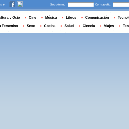
s en
Seudónimo
Contraseña
ltura y Ocio
Cine
Música
Libros
Comunicación
Tecnol
n Femenino
Sexo
Cocina
Salud
Ciencia
Viajes
Ten