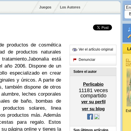
Juegos
Los Autores
 de productos de cosmética
L
Ver el artículo original
dad de productos naturales
tratamiento.
Jabonalia está
Denunciar
EL
DÍ
l año 2006. Dispone de un
Sobre el autor
ollo especializado en crear
ginales y únicos.
A parte de
Perlicabio
s, también dispone de otros
11181
veces
alumbre, leches corporales
compartido
sales de baño, bombas de
ver su perfil
productos solares, linea
ver su blog
Est
 otros productos más. Además
 cestas para regalo.
Estos
su página online y tienes la
Sus últimos artículos