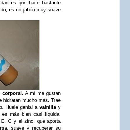
rdad es que hace bastante
ado, es un jabón muy suave
 corporal
. A mí me gustan
e hidratan mucho más. Trae
o. Huele genial a
vainilla
y
 es más bien casi líquida.
 E, C y el zinc, que aporta
ersa, suave y recuperar su