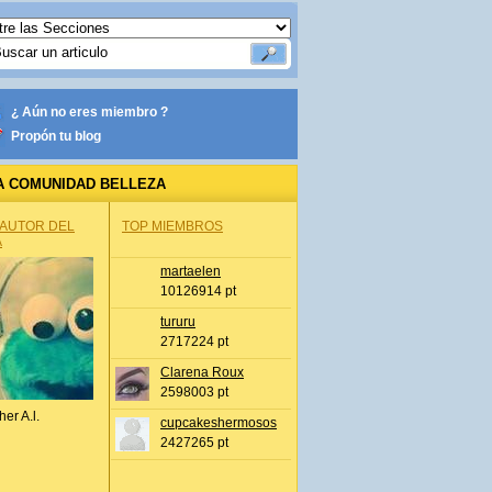
¿ Aún no eres miembro ?
Propón tu blog
A COMUNIDAD BELLEZA
 AUTOR DEL
TOP MIEMBROS
A
martaelen
10126914 pt
tururu
2717224 pt
Clarena Roux
2598003 pt
her A.l.
cupcakeshermosos
2427265 pt