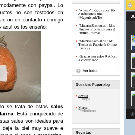
ómodamente con paypal. Lo
"Alveus": Riquísimos Tés
uctos no son testados en
e Infusiones Bio
J
(MayoristadeTe)
sieron en contacto conmigo
"MaterialEscolar.es": Mis
 aquí os los enseño:
Nuevos Productos para el
"Bullet Journal"
"MaterialEscolar.es": Mi
Tienda de Papelería Online
Favorita
¡Gracias por estos 9 Años,
a vuestro lado!
Ver todos
Dossiers Paperblog
Sevilla
Europa
ño se trata de estas
sales
Marca
Periódicos
arina
. Está enriquecido de
stas sales son ideales para
e deja la piel muy suave e
Revistas