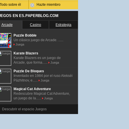
Todo sobre él
Hazte miembro
UEGOS EN ES.PAPERBLOG.COM
Arcade
Casino
Estrategia
Puzzle Bobble
Un clásico juego de Arcade. ......
Juega
Karate Blazers
Karate Blazers es un juego de
Arcade, que forma......
Juega
Puzzle De Bloques
Inventado en 1984 por el ruso Alekséi
Pázhitnov, e......
Juega
Magical Cat Adventure
Redescubre Magical Cat Adventure,
un juego de la......
Juega
Descubrir el espacio Juegos