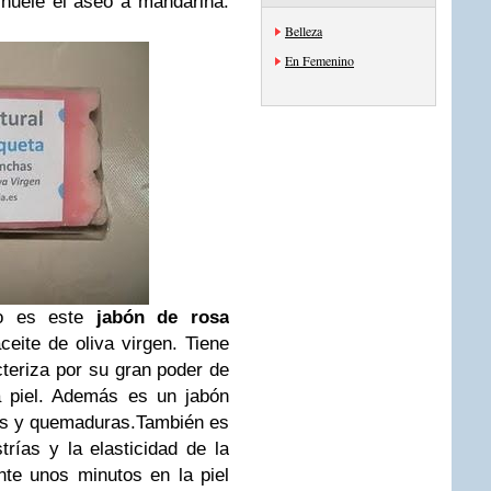
huele el aseo a mandarina.
Belleza
En Femenino
go es este
jabón de rosa
ceite de oliva virgen. Tiene
teriza por su gran poder de
a piel. Además es un jabón
as y quemaduras.
También es
trías y la elasticidad de la
nte unos minutos en la piel