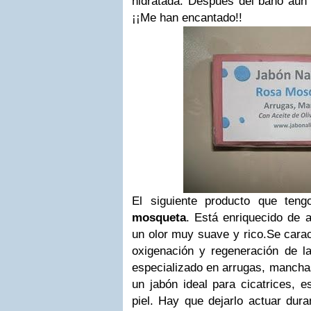
hidratada. Después del baño aún 
¡¡Me han encantado!!
El siguiente producto que ten
mosqueta
. Está enriquecido de a
un olor muy suave y rico.
Se carac
oxigenación y regeneración de l
especializado en arrugas, manch
un jabón ideal para cicatrices, es
piel. Hay que dejarlo actuar dura