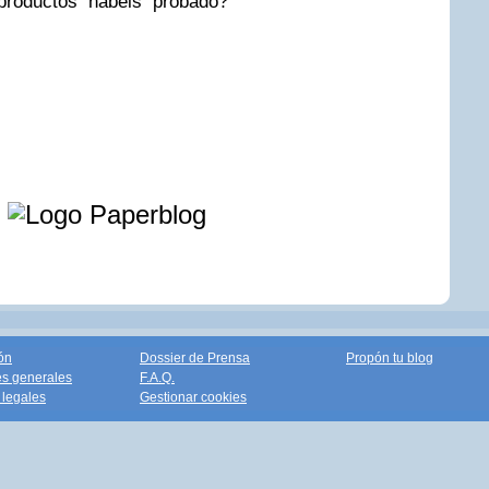
roductos habéis probado?
e
ón
Dossier de Prensa
Propón tu blog
s generales
F.A.Q.
legales
Gestionar cookies