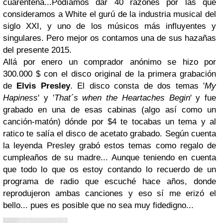
cuarentena...Podíamos dar 40 razones por las que
consideramos a White el gurú de la industria musical del
siglo XXI, y uno de los músicos más influyentes y
singulares. Pero mejor os contamos una de sus hazañas
del presente 2015.
Allá por enero un comprador anónimo se hizo por
300.000 $ con el disco original de la primera grabación
de
Elvis Presley
. El disco consta de dos temas '
My
Hapiness
' y '
That´s when the Heartaches Begin
' y fue
grabado en una de esas cabinas (algo así como un
canción-matón) dónde por $4 te tocabas un tema y al
ratico te salía el disco de acetato grabado. Según cuenta
la leyenda Presley grabó estos temas como regalo de
cumpleaños de su madre... Aunque teniendo en cuenta
que todo lo que os estoy contando lo recuerdo de un
programa de radio que escuché hace años, donde
reprodujeron ambas canciones y eso sí me erizó el
bello... pues es posible que no sea muy fidedigno...