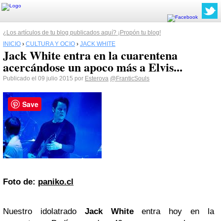
¿Los artículos de tu blog publicados aquí? ¡Propón tu blog!
INICIO
›
CULTURA Y OCIO
›
JACK WHITE
Jack White entra en la cuarentena
acercándose un apoco más a Elvis...
Publicado el 09 julio 2015 por
Esterova
@FranticSouls
Save
Foto de:
paniko.cl
Nuestro idolatrado
Jack White
entra hoy en la