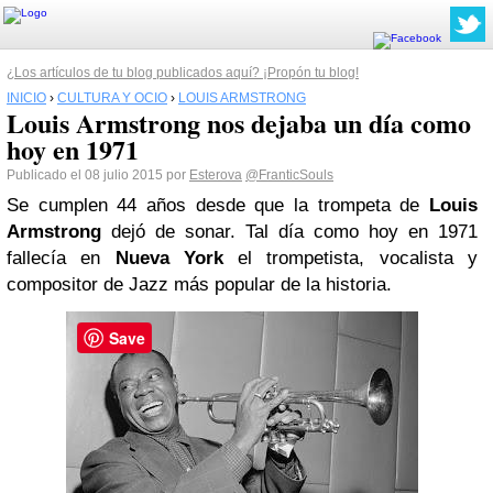
¿Los artículos de tu blog publicados aquí? ¡Propón tu blog!
INICIO
›
CULTURA Y OCIO
›
LOUIS ARMSTRONG
Louis Armstrong nos dejaba un día como
hoy en 1971
Publicado el 08 julio 2015 por
Esterova
@FranticSouls
Se cumplen 44 años desde que la trompeta de
Louis
Armstrong
dejó de sonar. Tal día como hoy en 1971
fallecía en
Nueva York
el trompetista, vocalista y
compositor de Jazz más popular de la historia.
Save