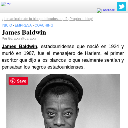
¿Los artículos de tu blog publicados aquí? ¡Propón tu blog!
INICIO
›
EMPRESA
›
COACHING
James Baldwin
Por
Garatxa
@garatxa
James Baldwin
,
estadounidense que nació en 1924 y
murió en 1987, fue el mensajero de Harlem, el primer
escritor que dijo a los blancos lo que realmente sentían y
pensaban los negros estadounidenses.
Save