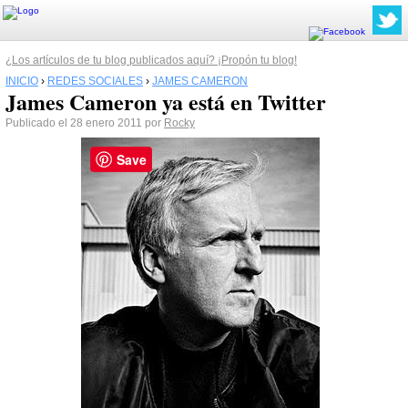
¿Los artículos de tu blog publicados aquí? ¡Propón tu blog!
INICIO
›
REDES SOCIALES
›
JAMES CAMERON
James Cameron ya está en Twitter
Publicado el 28 enero 2011 por
Rocky
Save