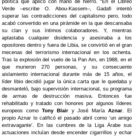
política que aplicó con mano de hierro. “En el Libreo
Verde –escribe O. Abou-Kassem–, Gadafi intentó
superar las contradicciones del capitalismo pero, todo
acabó convertido en una pirámide en la que descansaba
su clan y sus íntimos colaboradores. Y, mientras
aplastaba cualquier disidencia y asesinaba a los
opositores dentro y fuera de Libia, se convirtió en el gran
mecenas del terrorismo internacional en los ochenta.
Tras la explosión del vuelo de la Pan Am, en 1988, en el
que murieron 270 personas, y su consecuente
aislamiento internacional durante más de 15 años, el
líder libio decidió jugar la única carta que le quedaba y
desmanteló, bajo supervisión internacional, su programa
de armas de destrucción masiva. Entonces fue
rehabilitado y tratado con honores por algunos líderes
europeos como
Tony Blair
y José María
Aznar
. El
propio Aznar lo calificó el pasado abril como ‘un amigo
extravagante’. En las cumbres de la Liga Árabe sus
actuaciones incluían desde encender cigarrillos y echar