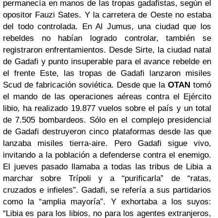
permanecía en manos de las tropas gadafistas, según el
opositor Fauzi Sates. Y la carretera de Oeste no estaba
del todo controlada. En Al Jumus, una ciudad que los
rebeldes no habían logrado controlar, también se
registraron enfrentamientos. Desde Sirte, la ciudad natal
de Gadafi y punto insuperable para el avance rebelde en
el frente Este, las tropas de Gadafi lanzaron misiles
Scud de fabricación soviética. Desde que la
OTAN
tomó
el mando de las operaciones aéreas contra el Ejército
libio, ha realizado 19.877 vuelos sobre el país y un total
de 7.505 bombardeos. Sólo en el complejo presidencial
de Gadafi destruyeron cinco plataformas desde las que
lanzaba misiles tierra-aire. Pero Gadafi sigue vivo,
invitando a la población a defenderse contra el enemigo.
El jueves pasado llamaba a todas las tribus de Libia a
marchar sobre Trípoli y a “purificarla” de “ratas,
cruzados e infieles”. Gadafi, se refería a sus partidarios
como la “amplia mayoría”. Y exhortaba a los suyos:
“Libia es para los libios, no para los agentes extranjeros,