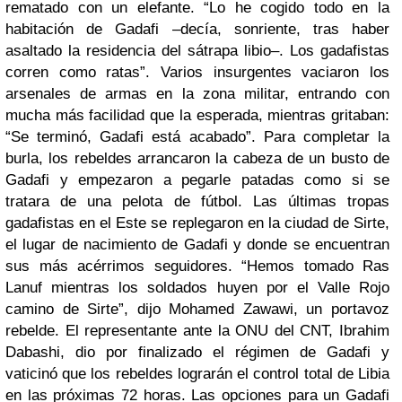
rematado con un elefante. “Lo he cogido todo en la
habitación de Gadafi –decía, sonriente, tras haber
asaltado la residencia del sátrapa libio–. Los gadafistas
corren como ratas”. Varios insurgentes vaciaron los
arsenales de armas en la zona militar, entrando con
mucha más facilidad que la esperada, mientras gritaban:
“Se terminó, Gadafi está acabado”. Para completar la
burla, los rebeldes arrancaron la cabeza de un busto de
Gadafi y empezaron a pegarle patadas como si se
tratara de una pelota de fútbol. Las últimas tropas
gadafistas en el Este se replegaron en la ciudad de Sirte,
el lugar de nacimiento de Gadafi y donde se encuentran
sus más acérrimos seguidores. “Hemos tomado Ras
Lanuf mientras los soldados huyen por el Valle Rojo
camino de Sirte”, dijo Mohamed Zawawi, un portavoz
rebelde. El representante ante la ONU del CNT, Ibrahim
Dabashi, dio por finalizado el régimen de Gadafi y
vaticinó que los rebeldes lograrán el control total de Libia
en las próximas 72 horas. Las opciones para un Gadafi