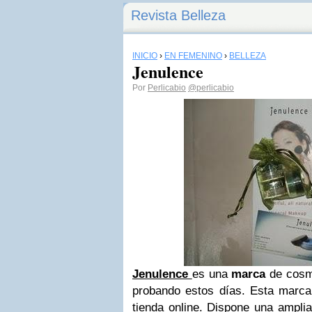
Revista Belleza
INICIO
›
EN FEMENINO
›
BELLEZA
Jenulence
Por
Perlicabio
@perlicabio
Jenulence
es una
marca
de cosmé
probando estos días. Esta marc
tienda online. Dispone una ampli