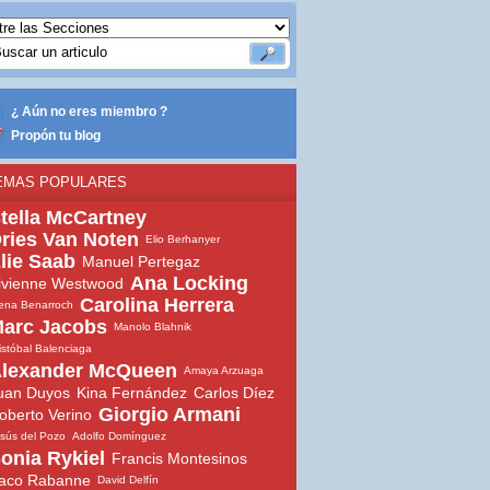
¿ Aún no eres miembro ?
Propón tu blog
EMAS POPULARES
tella McCartney
ries Van Noten
Elio Berhanyer
lie Saab
Manuel Pertegaz
Ana Locking
ivienne Westwood
Carolina Herrera
ena Benarroch
arc Jacobs
Manolo Blahnik
istóbal Balenciaga
lexander McQueen
Amaya Arzuaga
uan Duyos
Kina Fernández
Carlos Díez
Giorgio Armani
oberto Verino
sús del Pozo
Adolfo Domínguez
onia Rykiel
Francis Montesinos
aco Rabanne
David Delfín