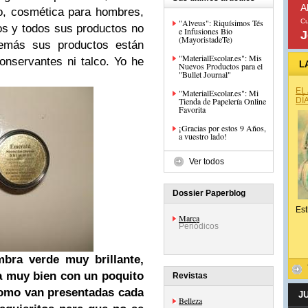
A
ño, cosmética para hombres,
"Alveus": Riquísimos Tés
Cu
os y todos sus productos no
e Infusiones Bio
J
(MayoristadeTe)
demás sus productos están
"MaterialEscolar.es": Mis
onservantes ni talco. Yo he
L
Nuevos Productos para el
"Bullet Journal"
EL
"MaterialEscolar.es": Mi
Tienda de Papelería Online
DÍ
Favorita
¡Gracias por estos 9 Años,
a vuestro lado!
Ver todos
Dossier Paperblog
Est
Marca
Periódicos
ra verde muy brillante,
a muy bien con un poquito
Revistas
como van presentadas cada
J
Belleza