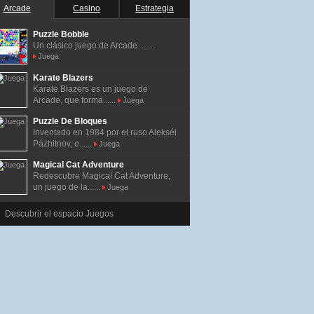
Arcade
Casino
Estrategia
Puzzle Bobble
Un clásico juego de Arcade. ......
Juega
Karate Blazers
Karate Blazers es un juego de
Arcade, que forma......
Juega
Puzzle De Bloques
Inventado en 1984 por el ruso Alekséi
Pázhitnov, e......
Juega
Magical Cat Adventure
Redescubre Magical Cat Adventure,
un juego de la......
Juega
Descubrir el espacio Juegos