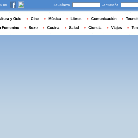
s en
Seudónimo
Contraseña
ltura y Ocio
Cine
Música
Libros
Comunicación
Tecnol
n Femenino
Sexo
Cocina
Salud
Ciencia
Viajes
Ten