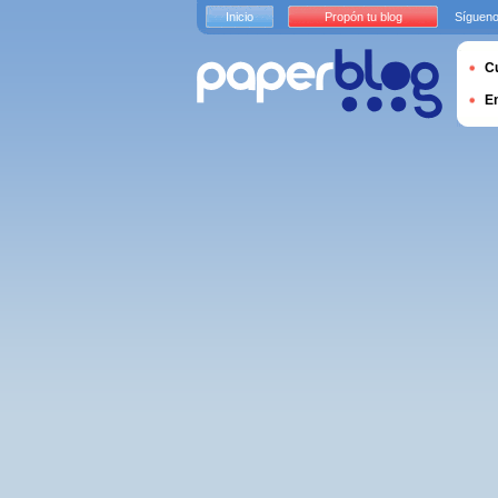
Inicio
Propón tu blog
Sígueno
Cu
E