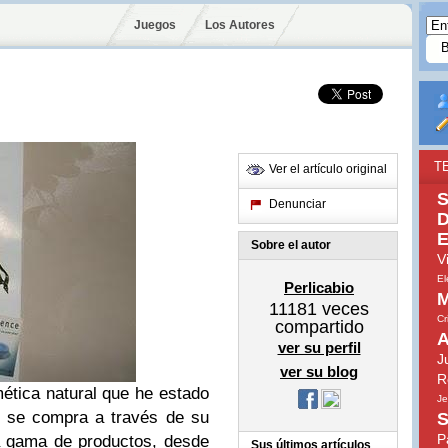
Juegos
Los Autores
T
Ver el artículo original
S
Denunciar
D
E
Sobre el autor
V
El
Perlicabio
M
11181
veces
Cr
compartido
A
ver su perfil
J
ver su blog
R
tica natural que he estado
Je
a se compra a través de su
S
P
a gama de productos, desde
Sus últimos artículos