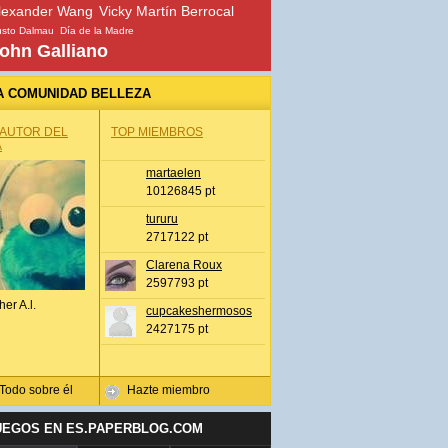
lexander Wang
Vicky Martín Berrocal
sto Dalmau
Día de la Madre
ohn Galliano
A COMUNIDAD BELLEZA
 AUTOR DEL
TOP MIEMBROS
A
martaelen
10126845 pt
tururu
2717122 pt
Clarena Roux
2597793 pt
her A.l.
cupcakeshermosos
2427175 pt
Todo sobre él
Hazte miembro
UEGOS EN ES.PAPERBLOG.COM