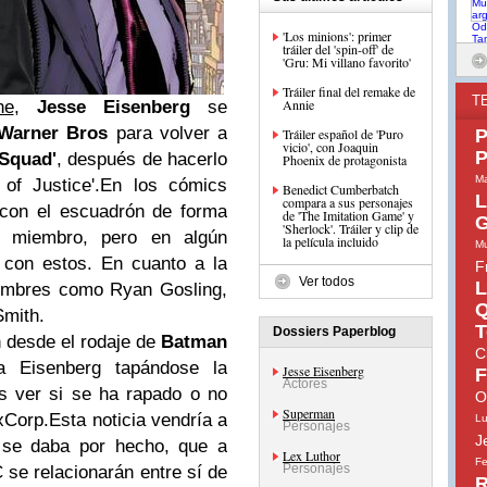
'Los minions': primer
tráiler del 'spin-off' de
'Gru: Mi villano favorito'
Tráiler final del remake de
T
Annie
ne
,
Jesse Eisenberg
se
Warner Bros
para volver a
Tráiler español de 'Puro
P
vicio', con Joaquin
P
 Squad'
, después de hacerlo
Phoenix de protagonista
Ma
f Justice'.
En los cómics
Benedict Cumberbatch
L
compara a sus personajes
 con el escuadrón de forma
de 'The Imitation Game' y
G
'Sherlock'. Tráiler y clip de
o miembro, pero en algún
la película incluido
Mu
 con estos. En cuanto a la
F
Ver todos
L
nombres como Ryan Gosling,
Q
Smith.
T
Dossiers Paperblog
 desde el rodaje de
Batman
C
Eisenberg tapándose la
Jesse Eisenberg
F
Actores
s ver si se ha rapado o no
O
Superman
xCorp.
Esta noticia vendría a
Lu
Personajes
J
s se daba por hecho, que a
Lex Luthor
Fe
Personajes
C se relacionarán entre sí de
R