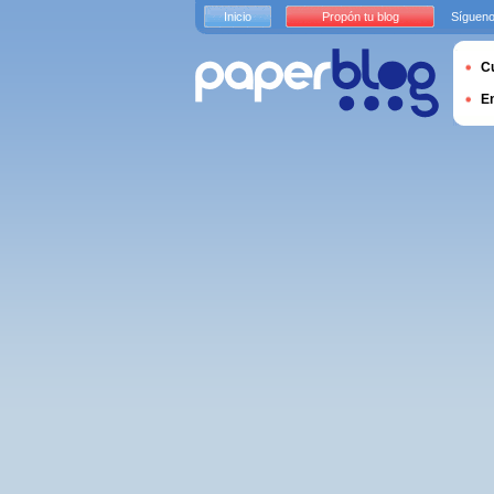
Inicio
Propón tu blog
Sígueno
Cu
E