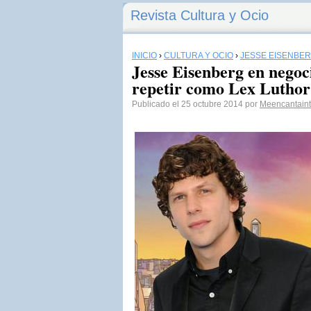
Revista Cultura y Ocio
INICIO
›
CULTURA Y OCIO
›
JESSE EISENBE
Jesse Eisenberg en negoc
repetir como Lex Luthor
Publicado el 25 octubre 2014 por
Meencantaint