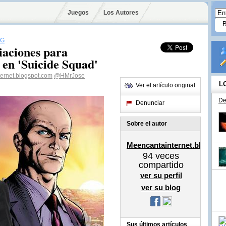
Juegos
Los Autores
RG
iaciones para
 en 'Suicide Squad'
ernet.blogspot.com
@HMrJose
L
Ver el artículo original
De
Denunciar
Sobre el autor
Meencantainternet.blogspo
94
veces
compartido
ver su perfil
ver su blog
Sus últimos artículos