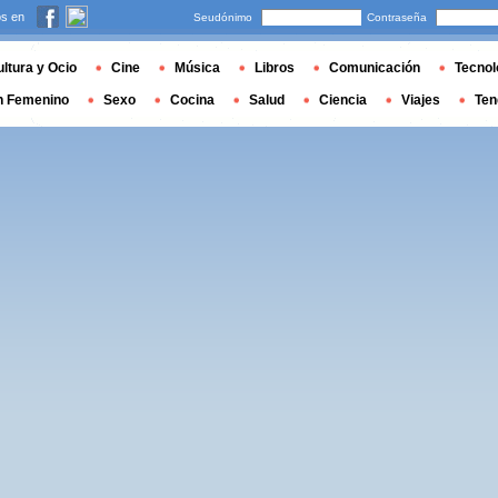
s en
Seudónimo
Contraseña
ltura y Ocio
Cine
Música
Libros
Comunicación
Tecnol
n Femenino
Sexo
Cocina
Salud
Ciencia
Viajes
Ten