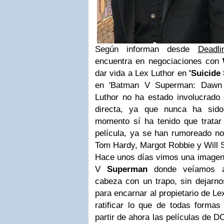
Según informan desde
Deadli
encuentra en negociaciones con
dar vida a Lex Luthor en
'Suicide
en 'Batman V Superman: Dawn o
Luthor no ha estado involucrado
directa, ya que nunca ha sid
momento sí ha tenido que tratar
película, ya se han rumoreado 
Tom Hardy, Margot Robbie y Will 
Hace unos días vimos una imagen
V
Superman
donde veíamos a 
cabeza con un trapo, sin dejarno
para encarnar al propietario de Le
ratificar lo que de todas forma
partir de ahora las películas de D