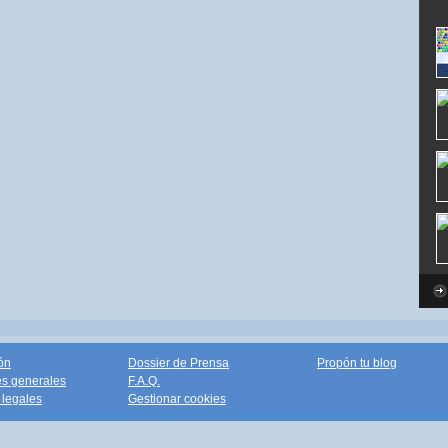
ón
Dossier de Prensa
Propón tu blog
s generales
F.A.Q.
legales
Gestionar cookies