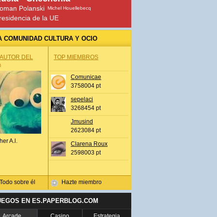
oman Polanski
Michel Houellebecq
residencia de la UE
A COMUNIDAD CULTURA Y OCIO
 AUTOR DEL
TOP MIEMBROS
A
Comunicae
3758004 pt
sepelaci
3268454 pt
Jmusind
2623084 pt
her A.l.
Clarena Roux
2598003 pt
Todo sobre él
Hazte miembro
UEGOS EN ES.PAPERBLOG.COM
Arcade
Casino
Estrategia