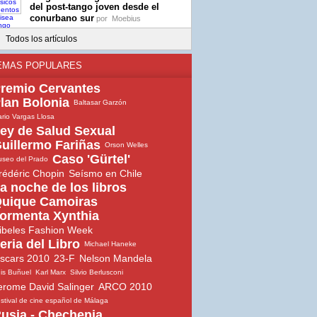
del post-tango joven desde el
conurbano sur
por
Moebius
Todos los artículos
EMAS POPULARES
remio Cervantes
lan Bolonia
Baltasar Garzón
rio Vargas Llosa
ey de Salud Sexual
uillermo Fariñas
Orson Welles
Caso 'Gürtel'
seo del Prado
rédéric Chopin
Seísmo en Chile
a noche de los libros
uique Camoiras
ormenta Xynthia
ibeles Fashion Week
eria del Libro
Michael Haneke
scars 2010
23-F
Nelson Mandela
is Buñuel
Karl Marx
Silvio Berlusconi
erome David Salinger
ARCO 2010
stival de cine español de Málaga
usia - Chechenia