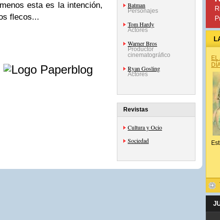
menos esta es la intención,
Batman
R
Personajes
s flecos...
P
Tom Hardy
Actores
L
Warner Bros
Productor
cinematográfico
EL
e
DÍ
Ryan Gosling
Actores
Revistas
Cultura y Ocio
Sociedad
Est
J