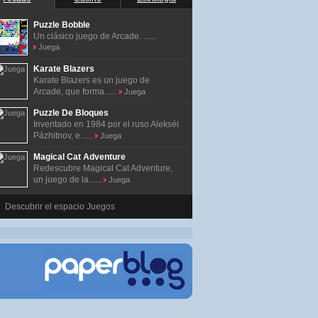
Puzzle Bobble
Un clásico juego de Arcade. ......
Juega
Karate Blazers
Karate Blazers es un juego de
Arcade, que forma......
Juega
Puzzle De Bloques
Inventado en 1984 por el ruso Alekséi
Pázhitnov, e......
Juega
Magical Cat Adventure
Redescubre Magical Cat Adventure,
un juego de la......
Juega
Descubrir el espacio Juegos