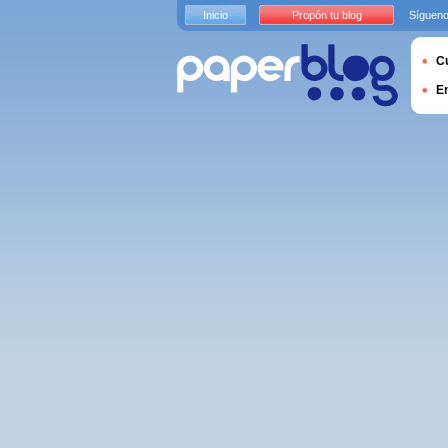
Inicio
Propón tu blog
Sígueno
Cu
E