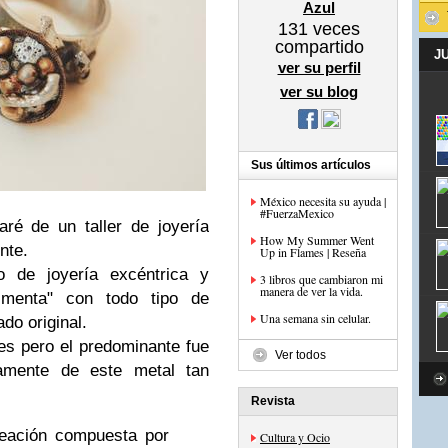
Azul
131
veces
compartido
J
ver su perfil
ver su blog
Sus últimos artículos
México necesita su ayuda |
#FuerzaMexico
ré de un taller de joyería
How My Summer Went
nte.
Up in Flames | Reseña
 de joyería excéntrica y
3 libros que cambiaron mi
manera de ver la vida.
imenta" con todo tipo de
Una semana sin celular.
ado original.
es pero el predominante fue
Ver todos
mente de este metal tan
Revista
leación compuesta por
Cultura y Ocio