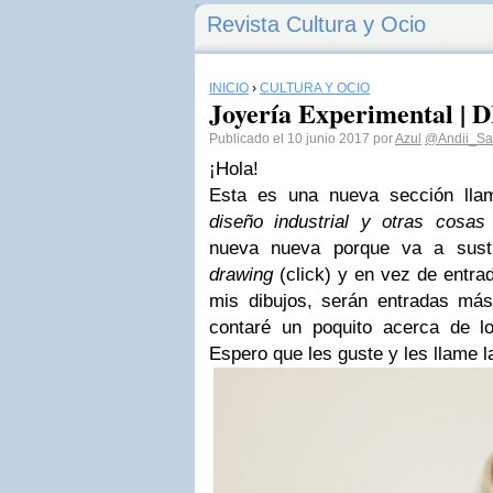
Revista Cultura y Ocio
INICIO
›
CULTURA Y OCIO
Joyería Experimental |
Publicado el 10 junio 2017 por
Azul
@Andii_S
¡Hola!
Esta es una nueva sección lla
diseño industrial y otras cosas 
nueva nueva porque va a sustit
drawing
(click) y en vez de entra
mis dibujos, serán entradas má
contaré un poquito acerca de l
Espero que les guste y les llame l