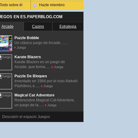
Todo sobre él
Hazte miembro
UEGOS EN ES.PAPERBLOG.COM
Arcade
Casino
Estrategia
Puzzle Bobble
Un clásico juego de Arcade. ......
Juega
Karate Blazers
Karate Blazers es un juego de
Arcade, que forma......
Juega
Puzzle De Bloques
Inventado en 1984 por el ruso Alekséi
Pázhitnov, e......
Juega
Magical Cat Adventure
Redescubre Magical Cat Adventure,
un juego de la......
Juega
Descubrir el espacio Juegos