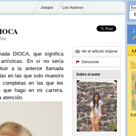
Juegos
Los Autores
 DIOCA
aMar
L
Ver el artículo original
mada DIOCA, que significa
artísticas.
En si no sería
Denunciar
EL
DÍ
uir a la anterior llamada
Sobre el autor
das en las que solo muestro
s completas en las que les
o que hago en mi carrera.
a atención.
Est