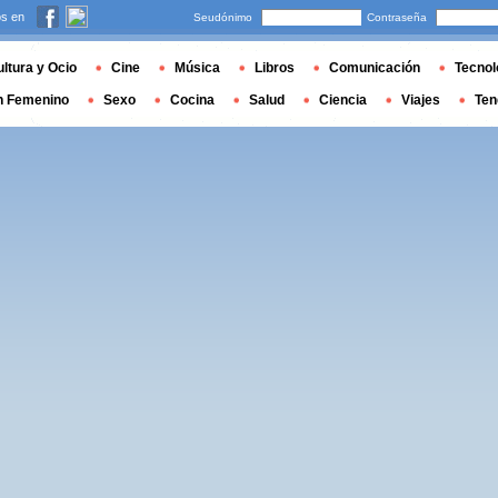
s en
Seudónimo
Contraseña
ltura y Ocio
Cine
Música
Libros
Comunicación
Tecnol
n Femenino
Sexo
Cocina
Salud
Ciencia
Viajes
Ten