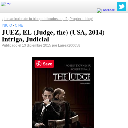
¿Los artículos de tu blog publicados aquí? ¡Propón tu blog!
INICIO
›
CINE
JUEZ, EL (Judge, the) (USA, 2014)
Intriga, Judicial
Publicado el 13 diciembre 2015 por
Larrea200658
Save