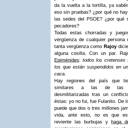
da la vuelta a la tortilla, ya sab
eso sin pruebas? ¿por qué no hay
las sedes del PSOE? ¿por qué s
pecadores?
Todas estas chorradas y juego
vergüenza de cualquier persona
tanta vergüenza como
Rajoy
dicie
alguna cosilla. Con un par. Ra
Epiménides
:
todos los cretenses
los que están suspendidos en un 
caca
.
Hay regiones del país que ti
similares a las de las z
desmilitarizadas tras un confli
éstas: yo no fui, fue Fulanito. De 
puede que dos o tres millones jam
vida, ante esto, no es que es
reviente las burbujas y
haga de