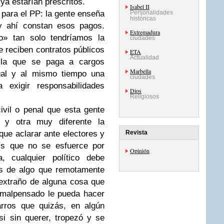
ya estarían prescritos.
Isabel II
para el PP: la gente enseña
Personalidades
históricas
y ahí constan esos pagos.
Extremadura
o» tan solo tendríamos la
ciudades
 reciben contratos públicos
ETA
Actualidad
 la que se paga a cargos
Marbella
egal y al mismo tiempo una
ciudades
 exigir responsabilidades
Dios
Religiosos
ivil o penal que esta gente
z y otra muy diferente la
 que aclarar ante electores y
Revista
aís que no se esfuerce por
Opinión
, cualquier político debe
os de algo que remotamente
 extraño de alguna cosa que
 malpensado le pueda hacer
rros que quizás, en algún
i sin querer, tropezó y se