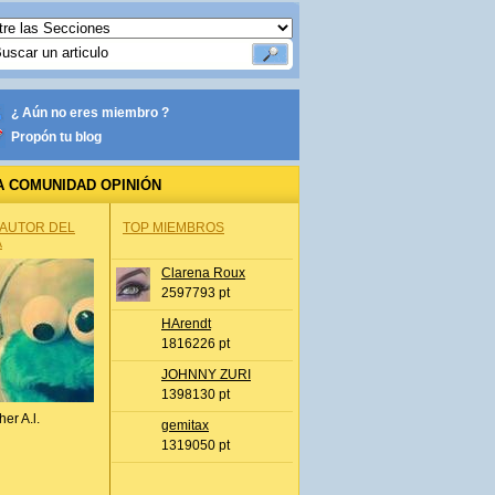
¿ Aún no eres miembro ?
Propón tu blog
A COMUNIDAD OPINIÓN
 AUTOR DEL
TOP MIEMBROS
A
Clarena Roux
2597793 pt
HArendt
1816226 pt
JOHNNY ZURI
1398130 pt
her A.l.
gemitax
1319050 pt