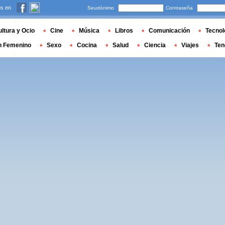
s en
Seudónimo
Contraseña
ltura y Ocio
Cine
Música
Libros
Comunicación
Tecnol
n Femenino
Sexo
Cocina
Salud
Ciencia
Viajes
Ten