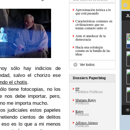
Aproximación teórica a lo
que está pasando
J
Características comunes en
civilizaciones que no
tenían contacto entre sí
Ante el atardecer de la
democracia
Hacia una estrategia
común en la batalla de las
ideas
Ver todos
oy sólo hay indicios de
edad, salvo el chorizo ese
Dossiers Paperblog
ando el chotis
.
PP
lo tiene fotocopias, no los
Partidos Políticos
e nos debe importar, pero,
Mariano Rajoy
i no me importa mucho.
Políticos
os judiciales estos papeles
Rajoy
Políticos
tiendo cientos de delitos
Alfonso Alonso
e eso es lo que a mi menos
Políticos