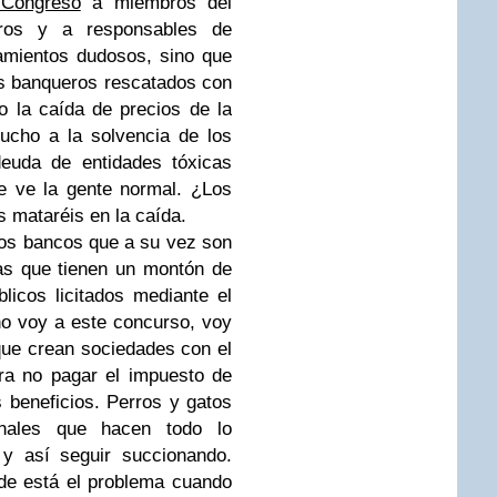
 Congreso
a miembros del
ros y a responsables de
amientos dudosos, sino que
s banqueros rescatados con
o la caída de precios de la
ucho a la solvencia de los
euda de entidades tóxicas
e ve la gente normal. ¿Los
 mataréis en la caída.
ros bancos que a su vez son
as que tienen un montón de
blicos licitados mediante el
o voy a este concurso, voy
 que crean sociedades con el
ra no pagar el impuesto de
 beneficios. Perros y gatos
ionales que hacen todo lo
 y así seguir succionando.
de está el problema cuando