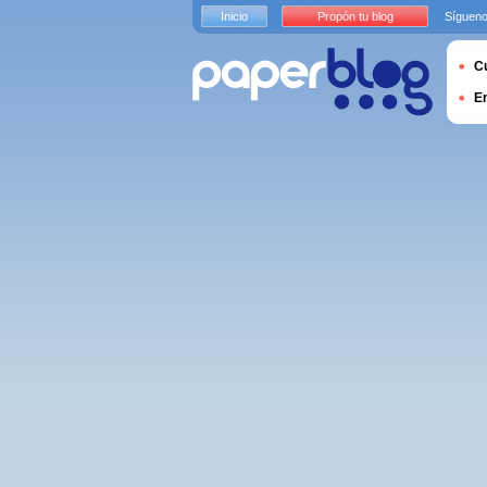
Inicio
Propón tu blog
Sígueno
Cu
E