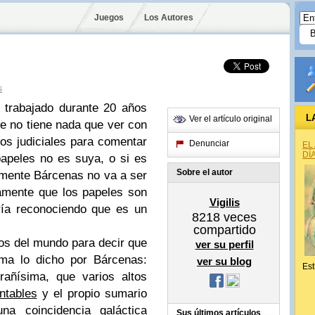
Juegos
Los Autores
s
 trabajado durante 20 años
L
Ver el artículo original
e no tiene nada que ver con
íos judiciales para comentar
Denunciar
EL
DÍ
papeles no es suya, o si es
Sobre el autor
mente Bárcenas no va a ser
camente que los papeles son
Vigilis
ría reconociendo que es un
8218
veces
compartido
vos del mundo para decir que
ver su perfil
rma lo dicho por Bárcenas:
ver su blog
Est
añísima, que varios altos
ntables
y el propio sumario
na coincidencia galáctica
Sus últimos artículos