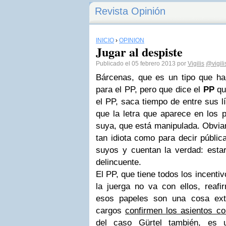
Revista Opinión
INICIO
›
OPINIÓN
Jugar al despiste
Publicado el 05 febrero 2013 por
Vigilis
@vigili
Bárcenas, que es un tipo que ha
para el PP, pero que dice el
PP
qu
el PP, saca tiempo de entre sus l
que la letra que aparece en los 
suya, que está manipulada. Obvia
tan idiota como para decir públi
suyos y cuentan la verdad: esta
delincuente.
El PP, que tiene todos los incenti
la juerga no va con ellos, reafi
esos papeles son una cosa extr
cargos
confirmen los asientos co
del caso Gürtel también, es u