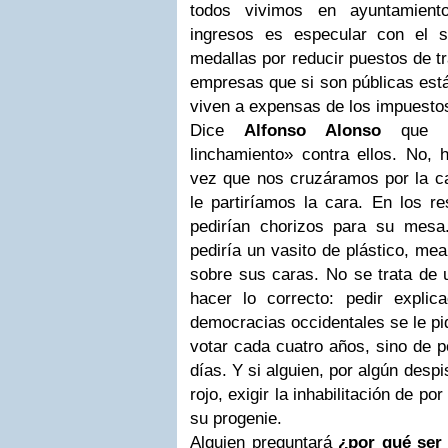
todos vivimos en ayuntamient
ingresos es especular con el 
medallas por reducir puestos de t
empresas que si son públicas está
viven a expensas de los impuesto
Dice
Alfonso Alonso
que h
linchamiento» contra ellos. No, 
vez que nos cruzáramos por la ca
le partiríamos la cara. En los r
pedirían chorizos para su mesa
pediría un vasito de plástico, mea
sobre sus caras. No se trata de u
hacer lo correcto: pedir expli
democracias occidentales se le pid
votar cada cuatro años, sino de p
días. Y si alguien, por algún desp
rojo, exigir la inhabilitación de p
su progenie.
Alguien preguntará
¿por qué ser 