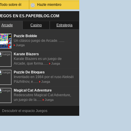
Todo sobre él
Hazte miembro
UEGOS EN ES.PAPERBLOG.COM
Arcade
Casino
Estrategia
Puzzle Bobble
Un clásico juego de Arcade. ......
Juega
Karate Blazers
Karate Blazers es un juego de
Arcade, que forma......
Juega
Puzzle De Bloques
Inventado en 1984 por el ruso Alekséi
Pázhitnov, e......
Juega
Magical Cat Adventure
Redescubre Magical Cat Adventure,
un juego de la......
Juega
Descubrir el espacio Juegos