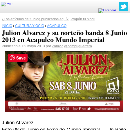
¿Los artículos de tu blog publicados aquí? ¡Propón tu blog!
INICIO
›
CULTURA Y OCIO
›
ACAPULCO
Julion Alvarez y su norteño banda 8 Junio
2013 en Acapulco Mundo Imperial
Publicado el 09 mayo 2013 por
Zomvic
@compuguerrero
Save
Julion ALvarez
Este 08 de Junio en
Expo de Mundo Imperial
... Un Baile