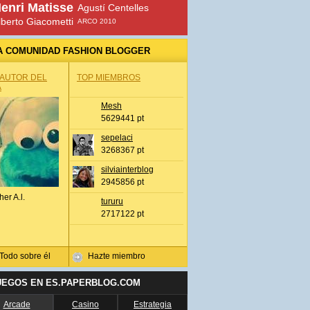
enri Matisse
Agustí Centelles
lberto Giacometti
ARCO 2010
A COMUNIDAD FASHION BLOGGER
 AUTOR DEL
TOP MIEMBROS
A
Mesh
5629441 pt
sepelaci
3268367 pt
silviainterblog
2945856 pt
her A.l.
tururu
2717122 pt
Todo sobre él
Hazte miembro
UEGOS EN ES.PAPERBLOG.COM
Arcade
Casino
Estrategia