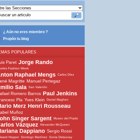
¿ Aún no eres miembro ?
Propón tu blog
EMAS POPULARES
Jorge Rando
uis Paret
beles Fashion Week
nton Raphael Mengs
Carlos Díez
ené Magritte
Manuel Pertegaz
milio Sala
San Valentín
Paul Jenkins
afael Romero Barros
rancesc Pla
Yves Klein
Daniel Maghen
ario Merz
Henri Rousseau
sabel Muñoz
ohn Singer Sargent
Museo del Prado
arlos Vázquez
Alexander McQueen
ariana Dappiano
Sergio Rossi
dward Hopper
Domingo Martínez
Sonia Delaunay