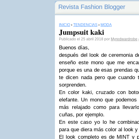
Revista Fashion Blogger
INICIO
›
TENDENCIAS
›
MODA
Jumpsuit kaki
Publicado el 25 abril 2018 por
Myredwardrobe
Buenos días,
después del look de ceremonia 
enseño este mono que me encan
porque es una de esas prendas qu
te dicen nada pero que cuando 
sorprenden.
En color kaki, cruzado con bot
elefante. Un mono que podemos l
más relajado como para llevarl
cuñas, por ejemplo.
En este caso yo lo he combina
para que diera más color al look 
El look completo es de MINT y p