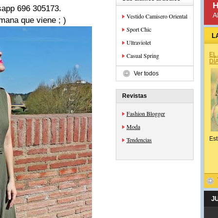
H
app 696 305173.
A
Vestido Camisero Oriental
mana que viene ; )
Sport Chic
L
Ultraviolet
EL
Casual Spring
DÍ
Ver todos
Revistas
Fashion Blogger
Moda
Est
Tendencias
J