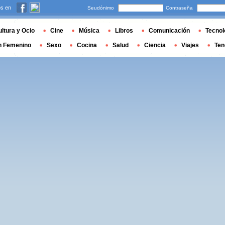
s en
Seudónimo
Contraseña
ltura y Ocio
Cine
Música
Libros
Comunicación
Tecnol
n Femenino
Sexo
Cocina
Salud
Ciencia
Viajes
Ten