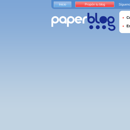
Inicio
Propón tu blog
Sígueno
Cu
E