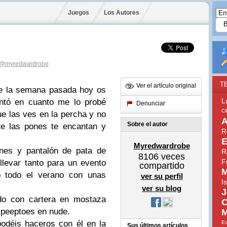
Juegos
Los Autores
@myredwardrobe
T
Ver el artículo original
de la semana pasada hoy os
L
tó en cuanto me lo probé
Denunciar
Ci
e las ves en la percha y no
A
Sobre el autor
te las pones te encantan y
R
E
Myredwardrobe
ones y pantalón de pata de
R
8106
veces
F
levar tanto para un evento
compartido
M
o todo el verano con unas
ver su perfil
I
ver su blog
J
do con cartera en mostaza
C
y peeptoes en nude.
M
odéis haceros con él en la
E
Sus últimos artículos