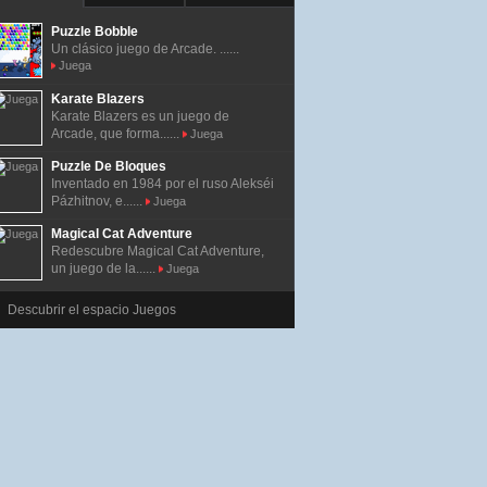
Puzzle Bobble
Un clásico juego de Arcade. ......
Juega
Karate Blazers
Karate Blazers es un juego de
Arcade, que forma......
Juega
Puzzle De Bloques
Inventado en 1984 por el ruso Alekséi
Pázhitnov, e......
Juega
Magical Cat Adventure
Redescubre Magical Cat Adventure,
un juego de la......
Juega
Descubrir el espacio Juegos