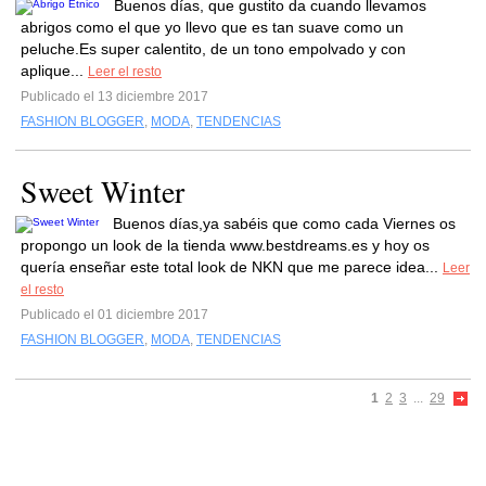
Buenos días, que gustito da cuando llevamos
abrigos como el que yo llevo que es tan suave como un
peluche.Es super calentito, de un tono empolvado y con
aplique...
Leer el resto
Publicado el 13 diciembre 2017
FASHION BLOGGER
,
MODA
,
TENDENCIAS
Sweet Winter
Buenos días,ya sabéis que como cada Viernes os
propongo un look de la tienda www.bestdreams.es y hoy os
quería enseñar este total look de NKN que me parece idea...
Leer
el resto
Publicado el 01 diciembre 2017
FASHION BLOGGER
,
MODA
,
TENDENCIAS
1
2
3
...
29