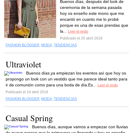
Buenos días, después del look de
ceremonia de la semana pasada
hoy os enseño este mono que me
encantó en cuanto me lo probé
porque es una de esas prendas que
la...
Leer el resto
Publicado el 25 abril 2018
FASHION BLOGGER
,
MODA
,
TENDENCIAS
Ultraviolet
Buenos días,ya empiezan los eventos así que hoy os
propongo un look con un vestido que me parece ideal tanto para
ir de comunión como para una boda de día.Es...
Leer el resto
Publicado el 19 abril 2018
FASHION BLOGGER
,
MODA
,
TENDENCIAS
Casual Spring
Buenos días, aunque vamos a empezar con lluvias
de nuevo parece que la primavera va llegando y hoy os enseño