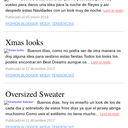
vuelvo para daros una idea para la noche de Reyes y así
despedir estas Navidades con un look muy de noche.
Leer el resto
Publicado el 05 enero 2018
FASHION BLOGGER
,
MODA
,
TENDENCIAS
Xmas looks
Buenos días, como no podía ser de otra manera os
doy alguna idea para vestiros estas fiestas.Todos los looks los
podéis encontrar en Best Dreams aunque os...
Leer el resto
Publicado el 22 diciembre 2017
FASHION BLOGGER
,
MODA
,
TENDENCIAS
Oversized Sweater
Buenos días, hoy os enseño un look de los de
cada día y sobretodo de estos fríos días ya que el jersey abriga
muchisimo.Como veis el estilismo no tiene mucho...
Leer el resto
Publicado el 21 diciembre 2017
FASHION BLOGGER
,
MODA
,
TENDENCIAS