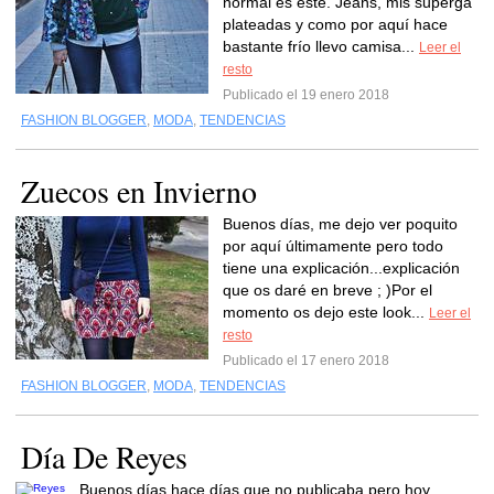
normal es este. Jeans, mis superga
plateadas y como por aquí hace
bastante frío llevo camisa...
Leer el
resto
Publicado el 19 enero 2018
FASHION BLOGGER
,
MODA
,
TENDENCIAS
Zuecos en Invierno
Buenos días, me dejo ver poquito
por aquí últimamente pero todo
tiene una explicación...explicación
que os daré en breve ; )Por el
momento os dejo este look...
Leer el
resto
Publicado el 17 enero 2018
FASHION BLOGGER
,
MODA
,
TENDENCIAS
Día De Reyes
Buenos días,hace días que no publicaba pero hoy