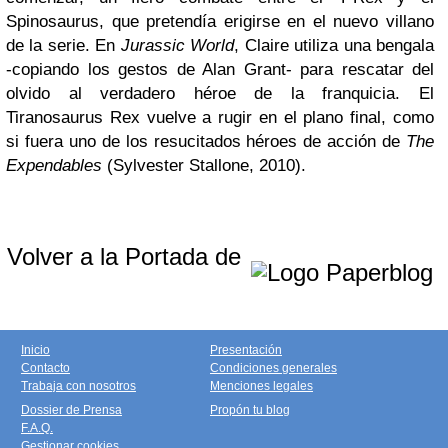
Spinosaurus, que pretendía erigirse en el nuevo villano
de la serie. En
Jurassic World
, Claire utiliza una bengala
-copiando los gestos de Alan Grant-
para rescatar del
olvido al verdadero héroe de la franquicia. El
Tiranosaurus Rex vuelve a rugir en el plano final, como
si fuera uno de los resucitados héroes de acción de
The
Expendables
(Sylvester Stallone, 2010).
Volver a la Portada de
Inicio
Presentación
Contacto
Condiciones generales
Trabaja con nosotros
Menciones legales
Dossier de Prensa
Propón tu blog
F.A.Q.
Gestionar cookies