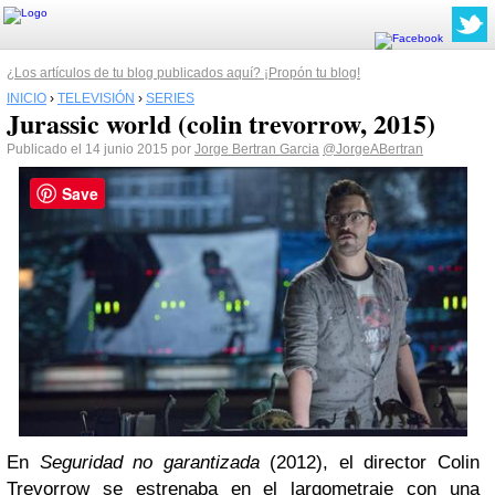
¿Los artículos de tu blog publicados aquí? ¡Propón tu blog!
INICIO
›
TELEVISIÓN
›
SERIES
Jurassic world (colin trevorrow, 2015)
Publicado el 14 junio 2015 por
Jorge Bertran Garcia
@JorgeABertran
Save
En
Seguridad no garantizada
(2012), el director Colin
Trevorrow se estrenaba en el largometraje con una