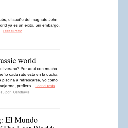
ués, el sueño del magnate John
rld ya es un éxito. Sin embargo,
..
Leer el resto
rassic world
el verano? Por aquí con mucha
dueño cada rato está en la ducha
la piscina a refrescarse, yo como
mojarme, prefiero...
Leer el resto
2015 por
Ositotravis
g: El Mundo