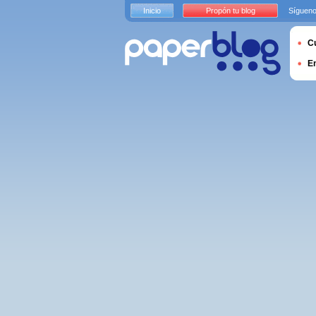
Inicio
Propón tu blog
Sígueno
Cu
E