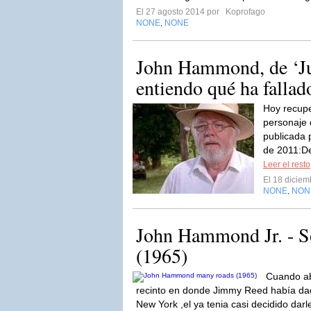
El 27 agosto 2014 por
Koprofago
NONE
NONE
,
John Hammond, de ‘Ju
entiendo qué ha fallad
Hoy recupe
personaje
publicada 
de 2011:De 
Leer el resto
El 18 dicie
NONE
NON
,
John Hammond Jr. - S
(1965)
Cuando ab
recinto en donde Jimmy Reed había dad
New York ,el ya tenia casi decidido darle