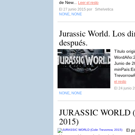
de New...
Leer el resto
El 27 junio 2015 por
Srhelvetica
NONE
NONE
,
Jurassic World. Los di
después.
Título orig
WordAño:2
Junio de 
minPaís:Es
TrevorrowR
el resto
El 24 junio
NONE
NONE
,
JURASSIC WORLD (Co
2015)
El p