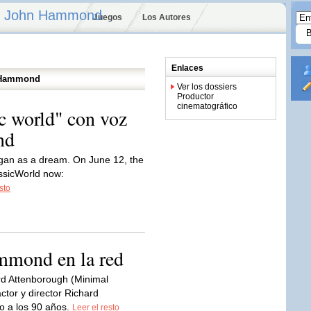
 — John Hammond
Juegos
Los Autores
Enlaces
n Hammond
Ver los dossiers
Productor
cinematográfico
c world" con voz
nd
egan as a dream. On June 12, the
assicWorld now:
sto
mmond en la red
rd Attenborough (Minimal
tor y director Richard
o a los 90 años.
Leer el resto