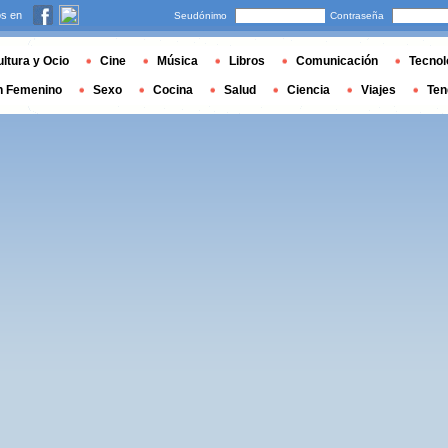
s en
Seudónimo
Contraseña
ltura y Ocio
Cine
Música
Libros
Comunicación
Tecnol
n Femenino
Sexo
Cocina
Salud
Ciencia
Viajes
Ten