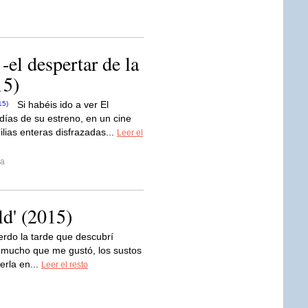
 -el despertar de la
15)
Si habéis ido a ver El
días de su estreno, en un cine
lias enteras disfrazadas...
Leer el
ia
ld' (2015)
erdo la tarde que descubrí
o mucho que me gustó, los sustos
erla en...
Leer el resto