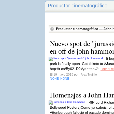
Productor cinematográfico
Productor cinematográfico — Joh
Nuevo spot de "jurassi
en off de john hammo
It b
park is finally open. Get tickets to #Jur
http://t.co/By621D2Vyahttps://t.
Leer el re
El 19 mayo 2015 por
Alex Trujillo
NONE
NONE
,
Homenajes a John Ha
RIP Lord Richa
Bollywood Posters)Como ya sabéis, el ac
Attenborough falleció el pasado doming