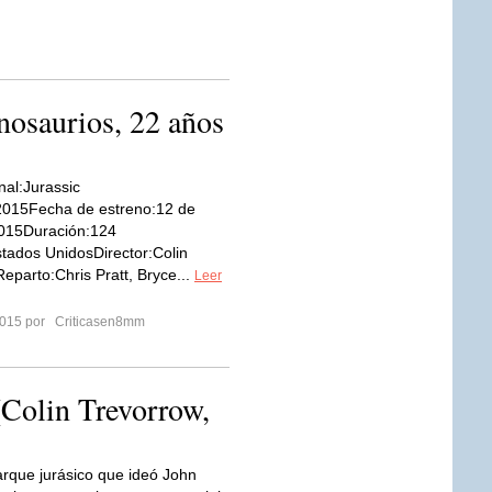
nosaurios, 22 años
inal:Jurassic
015Fecha de estreno:12 de
2015Duración:124
tados UnidosDirector:Colin
eparto:Chris Pratt, Bryce...
Leer
 2015 por
Criticasen8mm
lin Trevorrow,
arque jurásico que ideó John