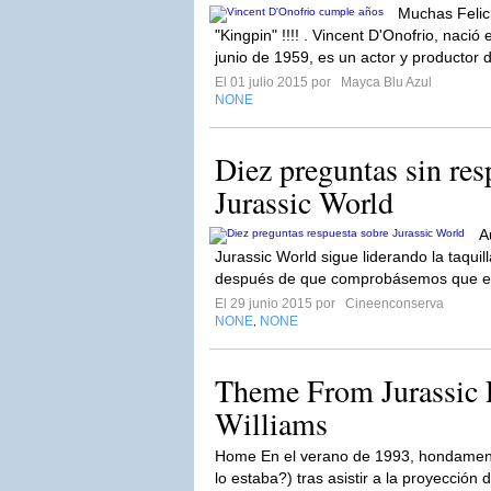
Muchas Felic
"Kingpin" !!!! . Vincent D'Onofrio, naci
junio de 1959, es un actor y productor d
El 01 julio 2015 por
Mayca Blu Azul
NONE
Diez preguntas sin res
Jurassic World
A
Jurassic World sigue liderando la taqu
después de que comprobásemos que el
El 29 junio 2015 por
Cineenconserva
NONE
NONE
,
Theme From Jurassic 
Williams
Home En el verano de 1993, hondament
lo estaba?) tras asistir a la proyección