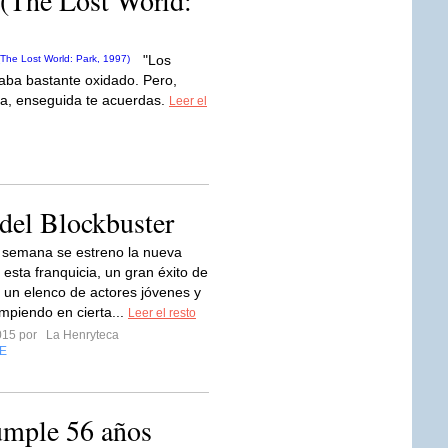
 (The Lost World:
"Los
aba bastante oxidado. Pero,
eta, enseguida te acuerdas.
Leer el
 del Blockbuster
 semana se estreno la nueva
 esta franquicia, un gran éxito de
n un elenco de actores jóvenes y
mpiendo en cierta...
Leer el resto
2015 por
La Henryteca
E
umple 56 años