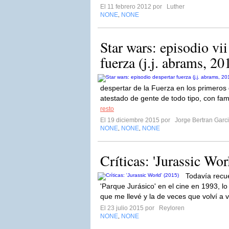
El 11 febrero 2012 por
Luther
NONE
NONE
,
Star wars: episodio vii
fuerza (j.j. abrams, 20
despertar de la Fuerza en los primeros 
atestado de gente de todo tipo, con fami
resto
El 19 diciembre 2015 por
Jorge Bertran Garc
NONE
NONE
NONE
,
,
Críticas: 'Jurassic Wor
Todavía recu
'Parque Jurásico' en el cine en 1993, l
que me llevé y la de veces que volví a v
El 23 julio 2015 por
Reyloren
NONE
NONE
,