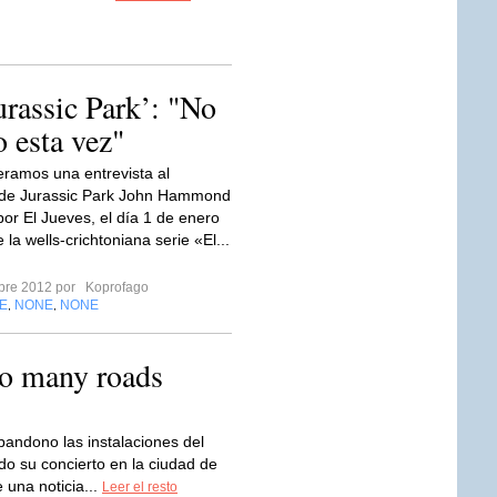
rassic Park’: "No
o esta vez"
ramos una entrevista al
 de Jurassic Park John Hammond
por El Jueves, el día 1 de enero
la wells-crichtoniana serie «El...
mbre 2012 por
Koprofago
E
NONE
NONE
,
,
o many roads
andono las instalaciones del
o su concierto en la ciudad de
 una noticia...
Leer el resto