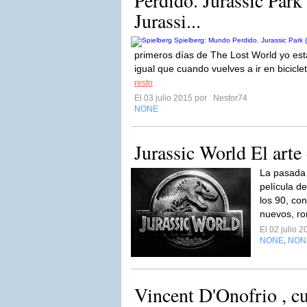
Perdido. Jurassic Park
Jurassi...
primeros días de The Lost World yo est
igual que cuando vuelves a ir en bicicl
resto
El 03 julio 2015 por
Nestor74
NONE
Jurassic World El arte
La pasada
película de
los 90, co
nuevos, ro
El 02 julio 
NONE
NON
,
Vincent D'Onofrio , c