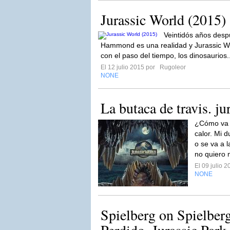
Jurassic World (2015)
Veintidós años desp
Hammond es una realidad y Jurassic Wo
con el paso del tiempo, los dinosaurios.
El 12 julio 2015 por
Rugoleor
NONE
La butaca de travis. ju
¿Cómo va 
calor. Mi 
o se va a 
no quiero 
El 09 julio 
NONE
Spielberg on Spielber