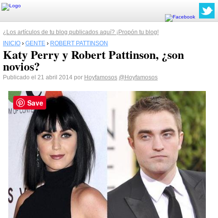
¿Los artículos de tu blog publicados aquí? ¡Propón tu blog!
INICIO
›
GENTE
›
ROBERT PATTINSON
Katy Perry y Robert Pattinson, ¿son
novios?
Publicado el 21 abril 2014 por
Hoyfamosos
@Hoyfamosos
Save