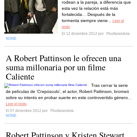
rodean a la pareja, a diferencia que
esta vez la relación está más
fortalecida… Después de la
tormenta siempre viene...
Leer el
resto
El 12 diciembre 2012 por
Plusfarandula
NONE
A Robert Pattinson le ofrecen una
suma millonaria por un filme
Caliente
Tras cerrar la serie
de películas de ‘Crepúsculo’, el actor, Robert Pattinson, bromeó
sobre su interés en probar suerte en este controvertido género...
Leer el resto
El 07 diciembre 2012 por
Plusfarandula
NONE
Robert Pattinson y Kristen Stewart