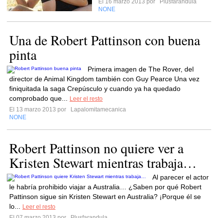
El 16 marzo 2013 por
Plusfarandula
NONE
Una de Robert Pattinson con buena
pinta
Primera imagen de The Rover, del
director de Animal Kingdom también con Guy Pearce Una vez
finiquitada la saga Crepúsculo y cuando ya ha quedado
comprobado que...
Leer el resto
El 13 marzo 2013 por
Lapalomitamecanica
NONE
Robert Pattinson no quiere ver a
Kristen Stewart mientras trabaja…
Al parecer el actor
le habría prohibido viajar a Australia… ¿Saben por qué Robert
Pattinson sigue sin Kristen Stewart en Australia? ¡Porque él se
lo...
Leer el resto
El 07 marzo 2013 por
Plusfarandula