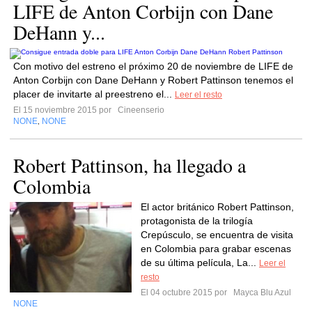
LIFE de Anton Corbijn con Dane
DeHann y...
Con motivo del estreno el próximo 20 de noviembre de LIFE de
Anton Corbijn con Dane DeHann y Robert Pattinson tenemos el
placer de invitarte al preestreno el...
Leer el resto
El 15 noviembre 2015 por
Cineenserio
NONE
NONE
,
Robert Pattinson, ha llegado a
Colombia
El actor británico Robert Pattinson,
protagonista de la trilogía
Crepúsculo, se encuentra de visita
en Colombia para grabar escenas
de su última película, La...
Leer el
resto
El 04 octubre 2015 por
Mayca Blu Azul
NONE