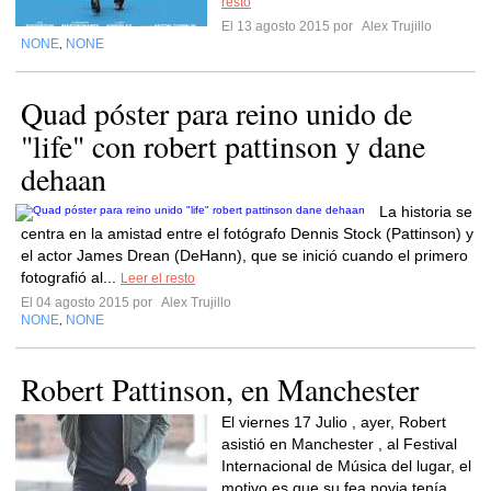
resto
El 13 agosto 2015 por
Alex Trujillo
NONE
NONE
,
Quad póster para reino unido de
"life" con robert pattinson y dane
dehaan
La historia se
centra en la amistad entre el fotógrafo Dennis Stock (Pattinson) y
el actor James Drean (DeHann), que se inició cuando el primero
fotografió al...
Leer el resto
El 04 agosto 2015 por
Alex Trujillo
NONE
NONE
,
Robert Pattinson, en Manchester
El viernes 17 Julio , ayer, Robert
asistió en Manchester , al Festival
Internacional de Música del lugar, el
motivo es que su fea novia tenía