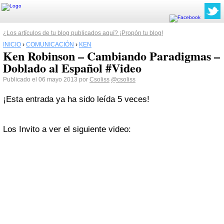
¿Los artículos de tu blog publicados aquí? ¡Propón tu blog!
INICIO
›
COMUNICACIÓN
›
KEN
Ken Robinson – Cambiando Paradigmas –
Doblado al Español #Video
Publicado el 06 mayo 2013 por
Csoliss
@csoliss
¡Esta entrada ya ha sido leída 5 veces!
Los Invito a ver el siguiente video: