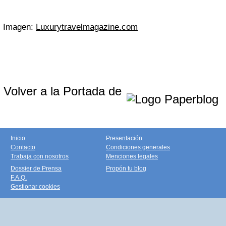
Imagen:
Luxurytravelmagazine.com
Volver a la Portada de
Inicio
Presentación
Contacto
Condiciones generales
Trabaja con nosotros
Menciones legales
Dossier de Prensa
Propón tu blog
F.A.Q.
Gestionar cookies