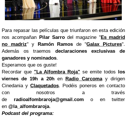
Para repasar las películas que triunfaron en esta edición
nos acompañan
Pilar Sarro
del magazine "
Es madrid
no madriz
" y
Ramón Ramos
de "
Galax Pictures
".
Además os traemos
declaraciones exclusivas de
ganadores y nominados
.
Esperamos que os guste!
Recordar que
"La Alfombra Roja"
se emite todos
los
viernes de 19h a 20h
en
Radio Carcoma
y dirigen
Cinedania y
Claquetados
. Podéis poneros en contacto
con nosotros a través
de
radioalfombraroja@gmail.com
o en twitter
en
@la_alfombraroja
.
Podcast del programa: