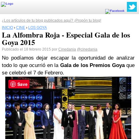
¿Los artículos de tu blog publicados aquí? ¡Propón tu blog!
INICIO
›
CINE
›
LOS GOYA
La Alfombra Roja - Especial Gala de los
Goya 2015
Publicado el 18 febrero 2015 por
Cinedania
@cinedania
No podíamos dejar escapar la oportunidad de analizar
todo lo que ocurrió en la
Gala de los Premios Goya
que
se celebró el 7 de Febrero.
Save