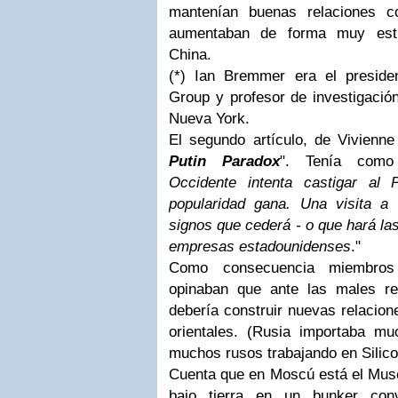
mantenían buenas relaciones 
aumentaban de forma muy estr
China.
(*) Ian Bremmer era el preside
Group y profesor de investigación
Nueva York.
El segundo artículo, de Vivienne 
Putin Paradox
". Tenía como 
Occidente intenta castigar al
popularidad gana. Una visita 
signos que cederá - o que hará la
empresas estadounidenses
."
Como consecuencia miembros
opinaban que ante las males re
debería construir nuevas relacion
orientales. (Rusia importaba 
muchos rusos trabajando en Silico
Cuenta que en Moscú está el Muse
bajo tierra en un bunker conve