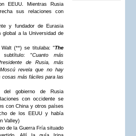
con EEUU. Mientras Rusia
echa sus relaciones con
nte y fundador de Eurasia
 global a la Universidad de
Walt (**) se titulaba: "
The
subtítulo: "
Cuanto más
 Presidente de Rusia, más
a Moscú revela que no hay
s cosas más fáciles para las
 del gobierno de Rusia
laciones con occidente se
es con China y otros países
mucho de los EEUU y había
n Valley)
o de la Guerra Fría situado
rtido. Allí la guía Irina