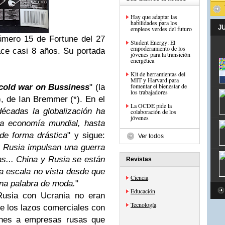
Hay que adaptar las
habilidades para los
J
empleos verdes del futuro
úmero 15 de Fortune del 27
Student Energy: El
empoderamiento de los
ce casi 8 años. Su portada
jóvenes para la transición
energética
Kit de herramientas del
MIT y Harvard para
fomentar el bienestar de
cold war on Bussiness
" (la
los trabajadores
), de Ian Bremmer (*). En el
La OCDE pide la
écadas la globalización ha
colaboración de los
jóvenes
 la economía mundial, hasta
de forma drástica
" y sigue:
Ver todos
y Rusia impulsan una guerra
s... China y Rusia se están
Revistas
a escala no vista desde que
Ciencia
 una palabra de moda.
"
Educación
Rusia con Ucrania no eran
Tecnología
de los lazos comerciales con
ones a empresas rusas que