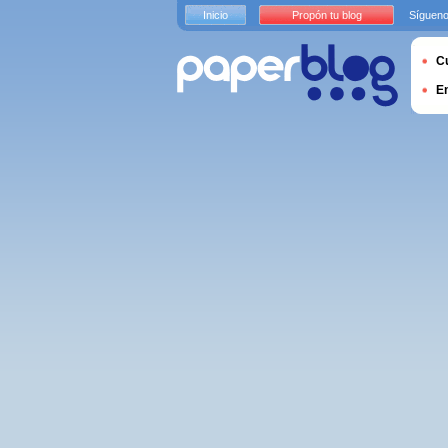
Inicio
Propón tu blog
Sígueno
Cu
E