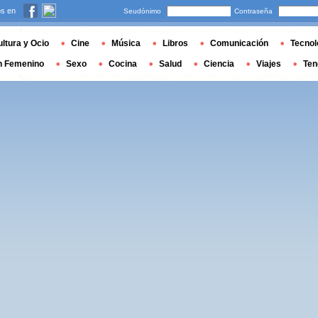
s en
Seudónimo
Contraseña
ltura y Ocio
Cine
Música
Libros
Comunicación
Tecnol
n Femenino
Sexo
Cocina
Salud
Ciencia
Viajes
Ten