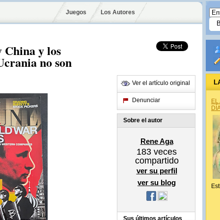
Juegos
Los Autores
 China y los
Ucrania no son
L
Ver el artículo original
Denunciar
EL
DÍ
Sobre el autor
Rene Aga
183
veces
compartido
ver su perfil
ver su blog
Est
Sus últimos artículos