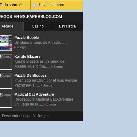
Todo sobre él
Hazte miembro
UEGOS EN ES.PAPERBLOG.COM
Arcade
Casino
Estrategia
Puzzle Bobble
Un clásico juego de Arcade. ......
Juega
Karate Blazers
Karate Blazers es un juego de
Arcade, que forma......
Juega
Puzzle De Bloques
Inventado en 1984 por el ruso Alekséi
Pázhitnov, e......
Juega
Magical Cat Adventure
Redescubre Magical Cat Adventure,
un juego de la......
Juega
Descubrir el espacio Juegos