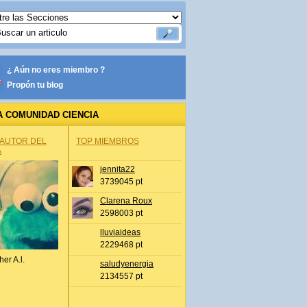
¿ Aún no eres miembro ?
Propón tu blog
A COMUNIDAD CIENCIA
 AUTOR DEL
TOP MIEMBROS
A
jennita22
3739045 pt
Clarena Roux
2598003 pt
lluviaideas
2229468 pt
her A.l.
saludyenergia
2134557 pt