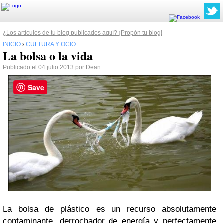
¿Los artículos de tu blog publicados aquí? ¡Propón tu blog!
INICIO
›
CULTURA Y OCIO
La bolsa o la vida
Publicado el 04 julio 2013 por
Dean
Save
La bolsa de plástico es un recurso absolutamente
contaminante, derrochador de energía y perfectamente