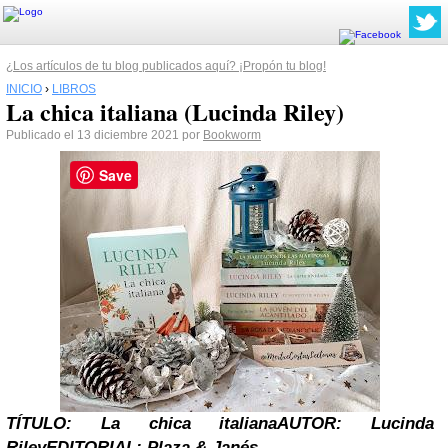
¿Los artículos de tu blog publicados aquí? ¡Propón tu blog!
INICIO
›
LIBROS
La chica italiana (Lucinda Riley)
Publicado el 13 diciembre 2021 por
Bookworm
Save
TÍTULO: La chica italiana
AUTOR: Lucinda
Riley
EDITORIAL:
Plaza & Janés