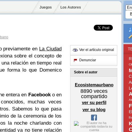
Juegos
Los Autores
rbano
do previamente en
La Ciudad
T
Ver el artículo original
lexiona sobre el concepto de
R
Denunciar
 una relación en tiempo real
Ci
 que forma lo que Domenico
M
Sobre el autor
C
A
Ecosistemaurbano
L
8890
veces
A
he entera en
Facebook
o en
compartido
A
 conocidos, muchas veces
ver su perfil
F
etros. Sabemos lo que pasa
ver su blog
E
imio de la ceremonia de los
Ba
os la noche charlando con
K
C
ntidad ya no tiene relación