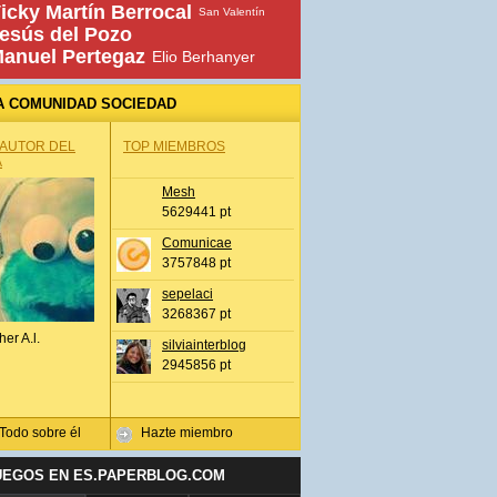
icky Martín Berrocal
San Valentín
esús del Pozo
anuel Pertegaz
Elio Berhanyer
A COMUNIDAD SOCIEDAD
 AUTOR DEL
TOP MIEMBROS
A
Mesh
5629441 pt
Comunicae
3757848 pt
sepelaci
3268367 pt
her A.l.
silviainterblog
2945856 pt
Todo sobre él
Hazte miembro
UEGOS EN ES.PAPERBLOG.COM