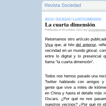
Revista Sociedad
INICIO
›
SOCIEDAD
›
CUARTA DIMENSIÓN
La cuarta dimensión
Publicado el 09 octubre 2012 por
Ecosistemau
Retomamos otro artículo publica
Viva
que, al hilo
del anterior
, ref
vecindad en un mundo
glocal
, con
entre lo digital y lo presencial
llama “la cuarta dimensión”.
Todos nos hemos pasado una noc
Twitter hablando con amigos y
gente que vive a miles de kilóm
en China y hasta el detalle más n
Oscars. ¿Por qué no nos pasam
nuestros vecinos? ¿Por qué mi ide