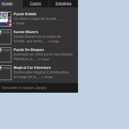
Arcade
Casino
Estrategia
Puzzle Bobble
Un clásico juego de Arcade. ......
Juega
Karate Blazers
Karate Blazers es un juego de
Arcade, que forma......
Juega
Puzzle De Bloques
Inventado en 1984 por el ruso Alekséi
Pázhitnov, e......
Juega
Magical Cat Adventure
Redescubre Magical Cat Adventure,
un juego de la......
Juega
Descubrir el espacio Juegos