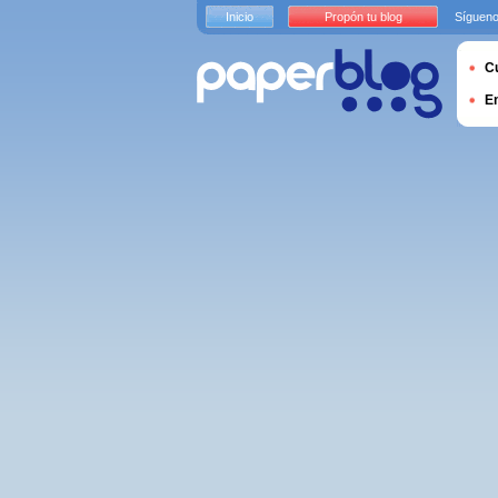
Inicio
Propón tu blog
Sígueno
Cu
E