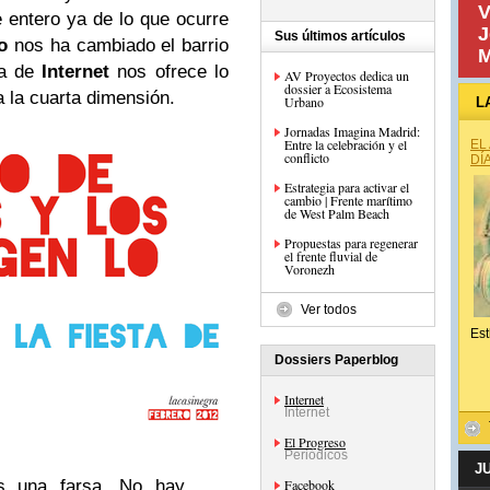
V
e entero ya de lo que ocurre
J
Sus últimos artículos
o
nos ha cambiado el barrio
M
da de
Internet
nos ofrece lo
AV Proyectos dedica un
dossier a Ecosistema
 la cuarta dimensión.
Urbano
L
Jornadas Imagina Madrid:
Entre la celebración y el
EL
conflicto
DÍ
Estrategia para activar el
cambio | Frente marítimo
de West Palm Beach
Propuestas para regenerar
el frente fluvial de
Voronezh
Ver todos
Est
Dossiers Paperblog
Internet
Internet
El Progreso
Periódicos
J
es una farsa. No hay
Facebook