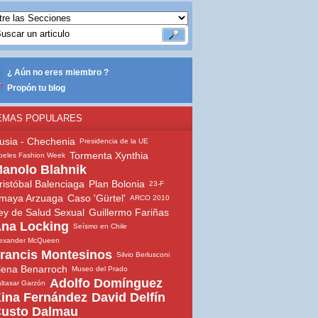
¿ Aún no eres miembro ?
Propón tu blog
EMAS POPULARES
usia - Chechenia
Presidencia de la UE
Tormenta Xynthia
beles Fashion Week
anolo Blahnik
ristóbal Balenciaga
Plan Bolonia
23-F
maya Arzuaga
Caso 'Gürtel'
ARCO 2010
ey de Salud Sexual
Guillermo Fariñas
na Locking
Seísmo en Chile
lexander McQueen
rancis Montesinos
Silvio Berlusconi
lena Benarroch
Museo del Prado
Adolfo Domínguez
ltasar Garzón
ina Fernández
David Delfín
usto Dalmau