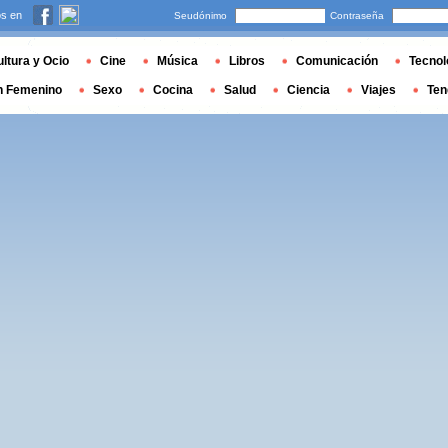
s en
Seudónimo
Contraseña
ltura y Ocio
Cine
Música
Libros
Comunicación
Tecnol
n Femenino
Sexo
Cocina
Salud
Ciencia
Viajes
Ten