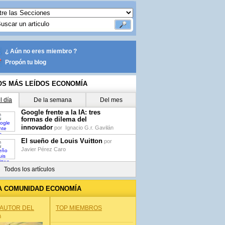
¿ Aún no eres miembro ?
Propón tu blog
OS MÁS LEÍDOS ECONOMÍA
l día
De la semana
Del mes
Google frente a la IA: tres
formas de dilema del
innovador
por
Ignacio G.r. Gavilán
El sueño de Louis Vuitton
por
Javier Pérez Caro
Todos los artículos
A COMUNIDAD ECONOMÍA
 AUTOR DEL
TOP MIEMBROS
A