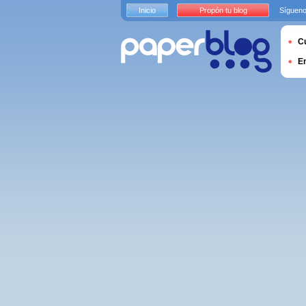
Inicio
Propón tu blog
Sígueno
Cu
E