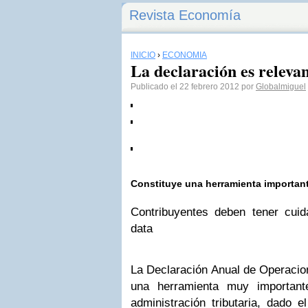
Revista Economía
INICIO
›
ECONOMÍA
La declaración es relev
Publicado el 22 febrero 2012 por
Globalmiguel
Constituye una herramienta important
Contribuyentes deben tener cuid
data
La Declaración Anual de Operacio
una herramienta muy importante
administración tributaria, dado 