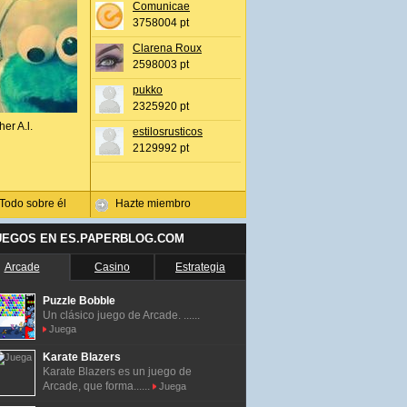
Comunicae
3758004 pt
Clarena Roux
2598003 pt
pukko
2325920 pt
her A.l.
estilosrusticos
2129992 pt
Todo sobre él
Hazte miembro
UEGOS EN ES.PAPERBLOG.COM
Arcade
Casino
Estrategia
Puzzle Bobble
Un clásico juego de Arcade. ......
Juega
Karate Blazers
Karate Blazers es un juego de
Arcade, que forma......
Juega