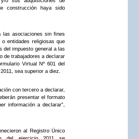
y/o sus adquisiciones de
de construcción haya sido
 las asociaciones sin fines
s o entidades religiosas que
s del impuesto general a las
o de trabajadores a declarar
ormulario Virtual Nº 601 del
 2011, sea superior a diez.
ación con tercero a declarar,
deberán presentar el formato
r información a declarar”,
enecieron al Registro Único
ro del ejercicio 2011 se