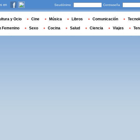
s en
Seudónimo
Contraseña
ltura y Ocio
Cine
Música
Libros
Comunicación
Tecnol
n Femenino
Sexo
Cocina
Salud
Ciencia
Viajes
Ten