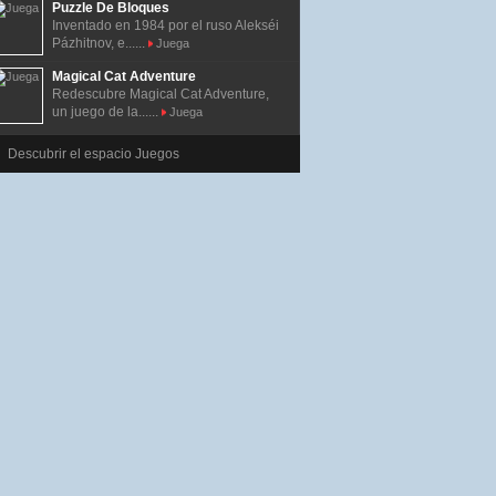
Puzzle De Bloques
Inventado en 1984 por el ruso Alekséi
Pázhitnov, e......
Juega
Magical Cat Adventure
Redescubre Magical Cat Adventure,
un juego de la......
Juega
Descubrir el espacio Juegos