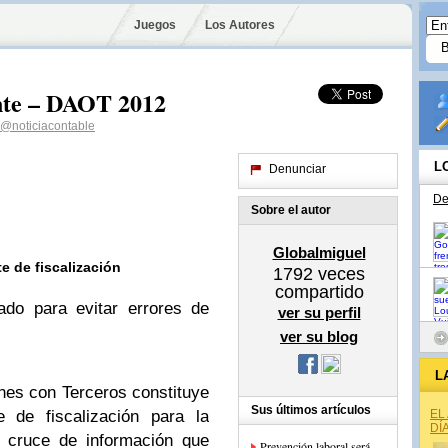
Juegos
Los Autores
ante – DAOT 2012
@noticiacontable
L
Denunciar
De
Sobre el autor
Globalmiguel
e de fiscalización
1792
veces
compartido
ado para evitar errores de
ver su perfil
ver su blog
L
nes con Terceros constituye
Sus últimos artículos
 de fiscalización para la
EL
DÍ
el cruce de información que
Prevención laboral será