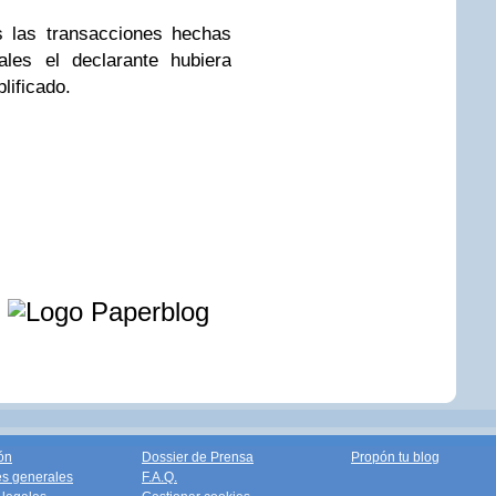
 las transacciones hechas
ales el declarante hubiera
lificado.
e
ón
Dossier de Prensa
Propón tu blog
s generales
F.A.Q.