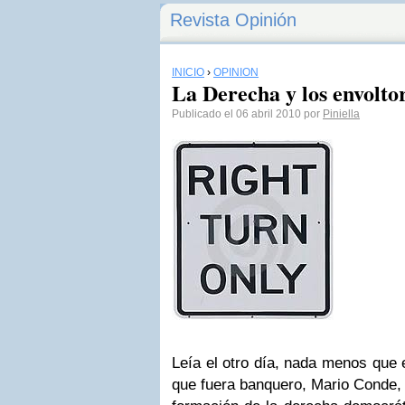
Revista Opinión
INICIO
›
OPINIÓN
La Derecha y los envoltor
Publicado el 06 abril 2010 por
Piniella
Leía el otro día, nada menos que
que fuera banquero, Mario Conde, 