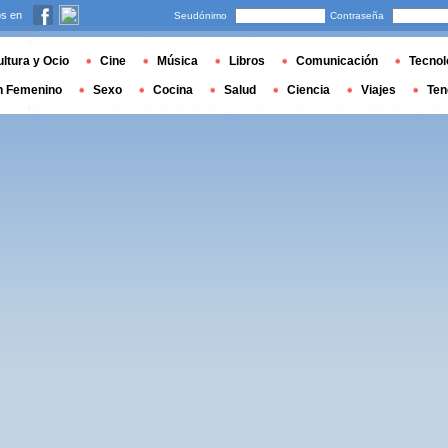
s en
Seudónimo
Contraseña
ltura y Ocio
Cine
Música
Libros
Comunicación
Tecnol
n Femenino
Sexo
Cocina
Salud
Ciencia
Viajes
Ten