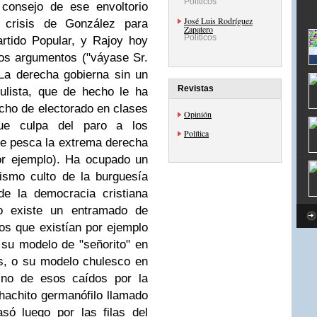
Políticos
 consejo de ese envoltorio
José Luis Rodríguez
a crisis de González para
Zapatero
Políticos
artido Popular, y Rajoy hoy
os argumentos ("váyase Sr.
 La derecha gobierna sin un
Revistas
ulista, que de hecho le ha
cho de electorado en clases
Opinión
ue culpa del paro a los
Política
ue pesca la extrema derecha
or ejemplo). Ha ocupado un
lismo culto de la burguesía
e la democracia cristiana
o existe un entramado de
os que existían por ejemplo
 su modelo de "señorito" en
s, o su modelo chulesco en
 Uno de esos caídos por la
hachito germanófilo llamado
só luego por las filas del