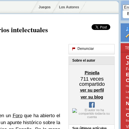
Juegos
Los Autores
ios intelectuales
T
Denunciar
C
Sobre el autor
J
F
Piniella
E
711
veces
C
compartido
Ho
ver su perfil
Le
ver su blog
H
N
Ir
C
 en un
Foro
que ha abierto el
B
un apunte histórico sobre la
V
Sus últimos artículos