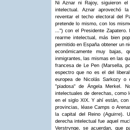
Ni Aznar ni Rajoy, siguieron el
intelectual. Aznar aprovechó l
reventar el techo electoral del P
pretende lo mismo, con los mism
...") con el Presidente Zapatero.
rearme intelectual, más bien pop
permitido en España obtener un ni
económicamente muy bajas, q
inmigrantes, las mismas en las q
francesa de Le Pen (Marsella, p
espectro que no es el del libera
europea de Nicolás Sarkozy o d
"piadosa" de Ángela Merkel. N
intelectuales de derechas, como l
en el siglo XIX. Y ahí están, con
provincias, léase Camps o Arena
la capital del Reino (Aguirre).
derecha intelectual fue aquel muc
Verstrynge, se acuerdan, que pa