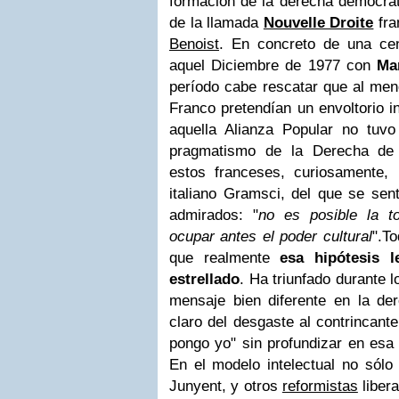
formación de la derecha democrá
de la llamada
Nouvelle Droite
fra
Benoist
. En concreto de una ce
aquel Diciembre de 1977 con
Ma
período cabe rescatar que al men
Franco pretendían un envoltorio i
aquella Alianza Popular no tuvo
pragmatismo de la Derecha de 
estos franceses, curiosamente,
italiano Gramsci, del que se sen
admirados: "
no es posible la t
ocupar antes el poder cultural
".T
que realmente
esa hipótesis 
estrellado
. Ha triunfado durante l
mensaje bien diferente en la de
claro del desgaste al contrincante
pongo yo" sin profundizar en esa 
En el modelo intelectual no sólo
Junyent, y otros
reformistas
liber