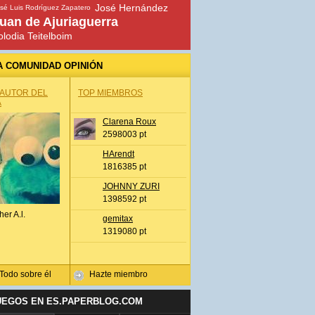
José Hernández
sé Luis Rodríguez Zapatero
uan de Ajuriaguerra
olodia Teitelboim
A COMUNIDAD OPINIÓN
 AUTOR DEL
TOP MIEMBROS
A
Clarena Roux
2598003 pt
HArendt
1816385 pt
JOHNNY ZURI
1398592 pt
her A.l.
gemitax
1319080 pt
Todo sobre él
Hazte miembro
UEGOS EN ES.PAPERBLOG.COM