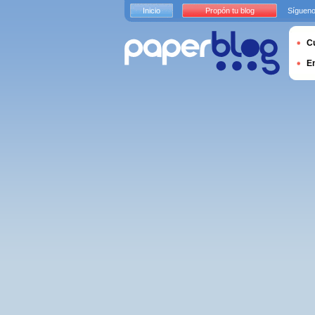
Inicio
Propón tu blog
Sígueno
Cu
E