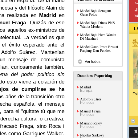
tica en España. De la mano
Jo
ncesa y del filósofo
Alain de
J
Model Baju Seragam
Guru Polos
na realizada en
Madrid
en
V
nuel Fraga
. Quizás de ese
Model Baju Dinas PNS
Wanita Modern
L
os aquellos ex-ministros de
Model Baju Hem Wanita
ntelectual. La verdad es que
Di Matahari
EL
 el éxito esperado ante el
DÍ
Model Gaun Pesta Brokat
Panjang Dan Pendek
Adolfo Suárez. Mantenían
 un mensaje del comunista
Ver todos
tían, curiosamente también,
oma del poder político sin
Dossiers Paperblog
odo esto viene a colación de
Madrid
lejos de cumplirse se ha
Europa
Est
os años de la transición otro
Adolfo Suárez
Políticos
recha española, el mensaje
, para el "quítate tú que me
Manuel Fraga
Políticos
derecha cultural o creativa.
Mariano Rajoy
 fracasó Fraga, sino Roca i
Políticos
J
ales como Garrigues Walker.
Nicolas Sarkozy