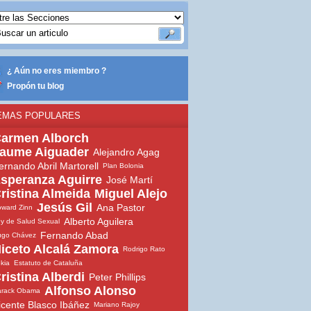
¿ Aún no eres miembro ?
Propón tu blog
EMAS POPULARES
armen Alborch
aume Aiguader
Alejandro Agag
ernando Abril Martorell
Plan Bolonia
speranza Aguirre
José Martí
ristina Almeida
Miguel Alejo
Jesús Gil
Ana Pastor
ward Zinn
Alberto Aguilera
y de Salud Sexual
Fernando Abad
ugo Chávez
iceto Alcalá Zamora
Rodrigo Rato
ekia
Estatuto de Cataluña
ristina Alberdi
Peter Phillips
Alfonso Alonso
arack Obama
icente Blasco Ibáñez
Mariano Rajoy