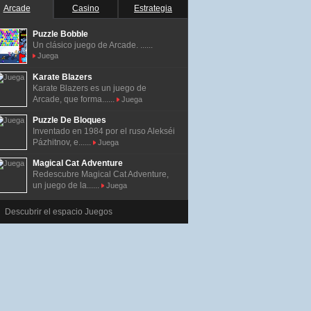
Arcade
Casino
Estrategia
Puzzle Bobble
Un clásico juego de Arcade. ......
Juega
Karate Blazers
Karate Blazers es un juego de
Arcade, que forma......
Juega
Puzzle De Bloques
Inventado en 1984 por el ruso Alekséi
Pázhitnov, e......
Juega
Magical Cat Adventure
Redescubre Magical Cat Adventure,
un juego de la......
Juega
Descubrir el espacio Juegos