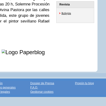
las 20 h, Solemne Procesión
Revista
ivina Pastora por las calles
Religión
alida, este grupo de jovenes
r el pintor sevillano Rafael
e
ón
Dossier de Prensa
Propón tu blog
s generales
F.A.Q.
legales
Gestionar cookies