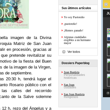
Sus últimos artículos
J
Yo soy Pastoreño
¡pastoreño!
¡Hemos ganado!
Algunas cualidades
ella imagen de la Divina
exigibles a un hermano
mayor
rroquia Matriz de San Juan
lir en procesión, gracias al
Ver todos
que pretende revitalizar su
motivo de la fiesta del Buen
Dossiers Paperblog
 de la imagen de la Virgen,
Juan Bautista
ías de septiembre.
Personalidades
históricas
s 20:30 h, tendrá lugar el
anto Rosario público con el
San Juan
ciudades
as calles del recorrido
San Juan Bautista
 canto de la Salve solemne
Religiosos
 12 h, rezo del Ángelus y a