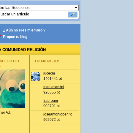
¿ Aún no eres miembro ?
Propón tu blog
A COMUNIDAD RELIGIÓN
 AUTOR DEL
TOP MIEMBROS
A
jucecm
1401441 pt
maritasantini
926555 pt
frabreum
903701 pt
her A.l.
joseantoniobenito
902072 pt