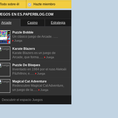
Todo sobre él
Hazte miembro
UEGOS EN ES.PAPERBLOG.COM
Arcade
Casino
Estrategia
Puzzle Bobble
Un clásico juego de Arcade. ......
Juega
Karate Blazers
Karate Blazers es un juego de
Arcade, que forma......
Juega
Puzzle De Bloques
Inventado en 1984 por el ruso Alekséi
Pázhitnov, e......
Juega
Magical Cat Adventure
Redescubre Magical Cat Adventure,
un juego de la......
Juega
Descubrir el espacio Juegos