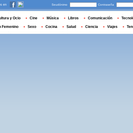
s en
Seudónimo
Contraseña
ltura y Ocio
Cine
Música
Libros
Comunicación
Tecnol
n Femenino
Sexo
Cocina
Salud
Ciencia
Viajes
Ten