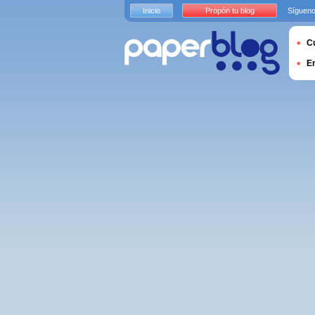
Inicio
Propón tu blog
Sígueno
Cu
E