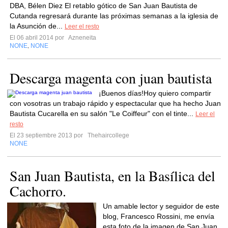
DBA, Bélen Diez El retablo gótico de San Juan Bautista de
Cutanda regresará durante las próximas semanas a la iglesia de
la Asunción de...
Leer el resto
El 06 abril 2014 por
Azneneita
NONE
NONE
,
Descarga magenta con juan bautista
¡Buenos días!Hoy quiero compartir
con vosotras un trabajo rápido y espectacular que ha hecho Juan
Bautista Cucarella en su salón "Le Coiffeur" con el tinte...
Leer el
resto
El 23 septiembre 2013 por
Thehaircollege
NONE
San Juan Bautista, en la Basílica del
Cachorro.
Un amable lector y seguidor de este
blog, Francesco Rossini, me envía
esta foto de la imagen de San Juan