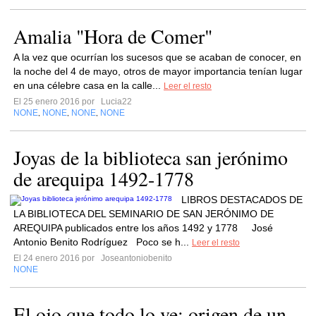
Amalia "Hora de Comer"
A la vez que ocurrían los sucesos que se acaban de conocer, en
la noche del 4 de mayo, otros de mayor importancia tenían lugar
en una célebre casa en la calle...
Leer el resto
El 25 enero 2016 por
Lucia22
NONE
NONE
NONE
NONE
,
,
,
Joyas de la biblioteca san jerónimo
de arequipa 1492-1778
LIBROS DESTACADOS DE
LA BIBLIOTECA DEL SEMINARIO DE SAN JERÓNIMO DE
AREQUIPA publicados entre los años 1492 y 1778 José
Antonio Benito Rodríguez Poco se h...
Leer el resto
El 24 enero 2016 por
Joseantoniobenito
NONE
El ojo que todo lo ve: origen de un