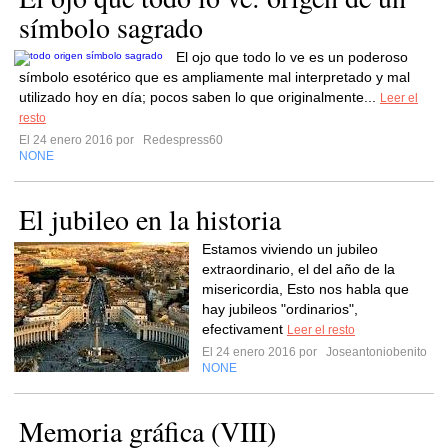
símbolo sagrado
El ojo que todo lo ve es un poderoso
símbolo esotérico que es ampliamente mal interpretado y mal
utilizado hoy en día; pocos saben lo que originalmente...
Leer el
resto
El 24 enero 2016 por
Redespress60
NONE
El jubileo en la historia
Estamos viviendo un jubileo
extraordinario, el del año de la
misericordia, Esto nos habla que
hay jubileos "ordinarios",
efectivament
Leer el resto
El 24 enero 2016 por
Joseantoniobenito
NONE
Memoria gráfica (VIII)