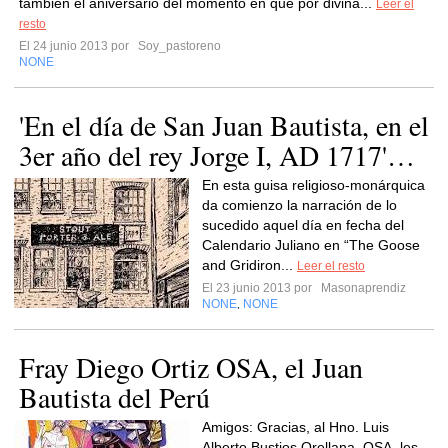
también el aniversario del momento en que por divina...
Leer el
resto
El 24 junio 2013 por
Soy_pastoreno
NONE
'En el día de San Juan Bautista, en el
3er año del rey Jorge I, AD 1717'…
En esta guisa religioso-monárquica
da comienzo la narración de lo
sucedido aquel día en fecha del
Calendario Juliano en “The Goose
and Gridiron...
Leer el resto
El 23 junio 2013 por
Masonaprendiz
NONE
NONE
,
Fray Diego Ortiz OSA, el Juan
Bautista del Perú
Amigos: Gracias, al Hno. Luis
Alberto Bustios Orellana, OSA, les