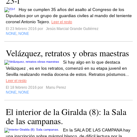
23-f
Hoy se cumplen 35 años del asalto al Congreso de los
Diputados por un grupo de guardias civiles al mando del teniente
coronel Antonio Tejero.
Leer el resto
El 23 febrero 2016 por
Jesús Marcial Grande Gutiérrez
NONE
NONE
,
Velázquez, retratos y obras maestras
Si hay algo en lo que destaca
Velázquez , es en los retratos, comenzó en su etapa juvenil en
Sevilla realizando media docena de estos. Retratos póstumos...
Leer el resto
El 18 febrero 2016 por
Manu Perez
NONE
NONE
,
El interior de la Giralda (8): la Sala
de las campanas.
En la SALA DE LAS CAMPANA hay
una inscripción sobre mármol blanco, de difícil lectura por la