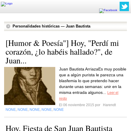
Personalidades históricas — Juan Bautista
[Humor & Poesía"] Hoy, "Perdí mi
corazón, ¿lo habéis hallado?", de
Juan...
Juan Bautista ArriazaEs muy posible
que a algún purista le parezca una
blasfemia lo que pretendo hacer
durante unas semanas: unir en la
misma entrada algunos...
Leer el
resto
El 06 noviembre 2015 por
Harendt
NONE
NONE
NONE
NONE
NONE
,
,
,
,
Hoy, Fiesta de San Juan Bautista