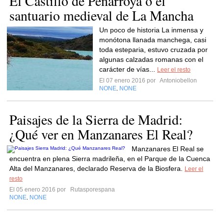
El Castillo de Peñarroya o el
santuario medieval de La Mancha
Un poco de historia La inmensa y
monótona llanada manchega, casi
toda esteparia, estuvo cruzada por
algunas calzadas romanas con el
carácter de vías...
Leer el resto
El 07 enero 2016 por
Antoniobellon
NONE
NONE
,
Paisajes de la Sierra de Madrid:
¿Qué ver en Manzanares El Real?
Manzanares El Real se
encuentra en plena Sierra madrileña, en el Parque de la Cuenca
Alta del Manzanares, declarado Reserva de la Biosfera.
Leer el
resto
El 05 enero 2016 por
Rutasporespana
NONE
NONE
,