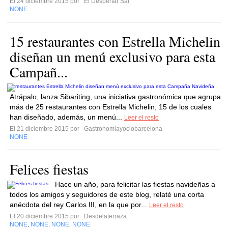
El 24 diciembre 2015 por
El Despertar Sai
NONE
15 restaurantes con Estrella Michelin
diseñan un menú exclusivo para esta
Campañ...
Atrápalo, lanza Sibariting, una iniciativa gastronómica que agrupa
más de 25 restaurantes con Estrella Michelin, 15 de los cuales
han diseñado, además, un menú...
Leer el resto
El 21 diciembre 2015 por
Gastronomiayociobarcelona
NONE
Felices fiestas
Hace un año, para felicitar las fiestas navideñas a
todos los amigos y seguidores de este blog, relaté una corta
anécdota del rey Carlos III, en la que por...
Leer el resto
El 20 diciembre 2015 por
Desdelaterraza
NONE
NONE
NONE
NONE
,
,
,