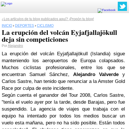
¿Los artículos de tu blog publicados aquí? ¡Propón tu blog!
INICIO
›
DEPORTES
›
CICLISMO
La erupción del volcán Eyjafjallajökull
deja sin competiciones
Por
Alejandro
La erupción del volcán Eyjafjallajökull (Islandia) sigue
manteniendo los aeropuertos de Europa colapsados.
Muchos ciclistas profesionales, entre los que se
encuentran Samuel Sánchez,
Alejandro Valverde
y
Carlos Sastre, han tenido que renunciar a la Amster Gold
Race por culpa de este incidente.
Según cuenta el ganandor del Tour 2008, Carlos Sastre,
"tenía el vuelo ayer por la tarde, desde Barajas, pero fue
suspendido. La agencia de viajes que trabaja con el
equipo ha intentado por todos los medios buscar un
vuelo esta mañana, pero no ha sido posible. Están todos