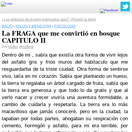
¿Los artículos de tu blog publicados aquí? ¡Propón tu blog!
INICIO
›
SALUD Y BIENESTAR
›
PSICOLOGÍA
La FRAGA que me convirtió en bosque
CAPITULO II
Por
Nofler
@nofler8
Dentro de mi , sabía que existía otra forma de vivir lejos
del asfalto gris y frios muros del habítaculo que me
resguardarba de la triste ciudad. Otra forma de sentirse
vivo, latía en mi corazón. Sabía que plantando un hueso,
la tierra te regalaba un árbol cargado de fruta, sabía que
la tierra era generosa y que todo lo da gratis y que al
verlo nacer y crecer viviría una aventura formidable, a
cambio de cuidarla y respetarla. La tierra era lo más
maravilloso que jamás conoceré, pero en la ciudad, la
tapaban por todas partes, ahogaban su respiración con
cemento, hormigón y asfalto, para mi era terrible, por