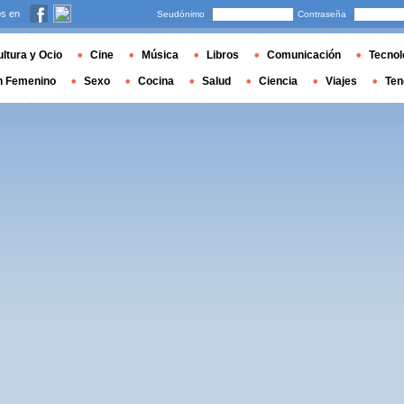
s en
Seudónimo
Contraseña
ltura y Ocio
Cine
Música
Libros
Comunicación
Tecnol
n Femenino
Sexo
Cocina
Salud
Ciencia
Viajes
Ten