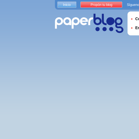
Inicio
Propón tu blog
Sígueno
Cu
E