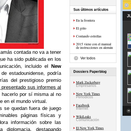
Sus últimos artículos
J
En la frontera
El grito
Contando estrellas
2015 viene con el manual
de instrucciones en alemán
 jamás contada no va a tener
Ver todos
ue ha sido publicada en los
nicación, incluido el
New
Dossiers Paperblog
 de estadounidense, podría
rías del prestigioso premio
Mark Zuckerberg
Empresarios
a presentado sus informes al
New York Times
hacerlo por sí misma al no
Periódicos
e en el mundo virtual.
Facebook
ks se quedan fuera de juego
Internet
minables páginas físicas y
WikiLeaks
Comunicación
dora información sobre las
El New York Times
a diplomacia, destapando