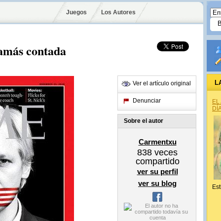
Juegos
Los Autores
jamás contada
L
Ver el artículo original
Denunciar
EL
DÍ
Sobre el autor
Carmentxu
838
veces
compartido
ver su perfil
ver su blog
Est