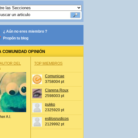
¿ Aún no eres miembro ?
Propón tu blog
A COMUNIDAD OPINIÓN
 AUTOR DEL
TOP MIEMBROS
A
Comunicae
3758004 pt
Clarena Roux
2598003 pt
pukko
2325920 pt
her A.l.
estilosrusticos
2129992 pt