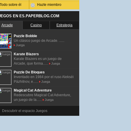
Todo sobre él
Hazte miembro
UEGOS EN ES.PAPERBLOG.COM
Arcade
Casino
Estrategia
Puzzle Bobble
Un clásico juego de Arcade. ......
Juega
Karate Blazers
Karate Blazers es un juego de
Arcade, que forma......
Juega
Puzzle De Bloques
Inventado en 1984 por el ruso Alekséi
Pázhitnov, e......
Juega
Magical Cat Adventure
Redescubre Magical Cat Adventure,
un juego de la......
Juega
Descubrir el espacio Juegos