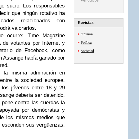
Periódicos
go sucio. Los responsables
ecir que ningún rotativo ha
icados relacionados con
Revistas
odrá valorarlos.
Opinión
e ocurre: Time Magazine
Política
 de votantes por Internet y
ietario de Facebook, como
Sociedad
an Assange había ganado por
red.
 la misma admiración en
entre la sociedad europea.
 los jóvenes entre 18 y 29
sange debería ser detenido.
 pone contra las cuerdas la
n apoyada por demócratas y
esde los mismos medios que
y esconden sus vergüenzas.