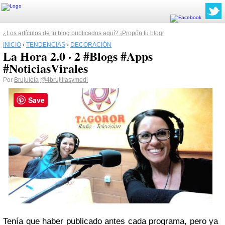
¿Los artículos de tu blog publicados aquí? ¡Propón tu blog!
INICIO
›
TENDENCIAS
›
DECORACIÓN
La Hora 2.0 · 2 #Blogs #Apps
#NoticiasVirales
Por
Brujuleia
@4brujillasymedi
Save
Tenía que haber publicado antes cada programa, pero ya