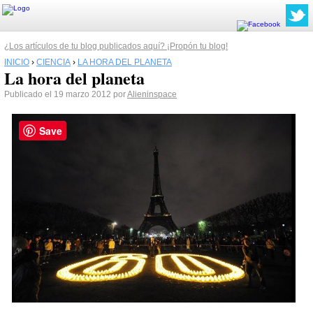
¿Los artículos de tu blog publicados aquí? ¡Propón tu blog!
INICIO
›
CIENCIA
›
LA HORA DEL PLANETA
La hora del planeta
Publicado el 19 marzo 2012 por
Alieninspace
Save