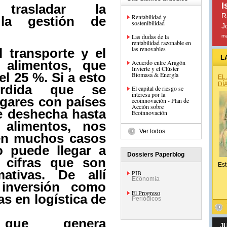
I
 trasladar la
R
Rentabilidad y
 la gestión de
sostenibilidad
J
Las dudas de la
ma
rentabilidad razonable en
las renovables
l transporte y el
L
 alimentos, que
Acuerdo entre Aragón
Invierte y el Clúster
el 25 %. Si a esto
Biomasa & Energía
EL
DÍ
érdida que se
El capital de riesgo se
interesa por la
gares con países
ecoinnovación - Plan de
Acción sobre
 deshecha hasta
Ecoinnovación
alimentos, nos
Ver todos
en muchos casos
o puede llegar a
Dossiers Paperblog
, cifras que son
Est
mativas. De allí
PIB
Economía
inversión como
El Progreso
s en logística de
Periódicos
que genera
J