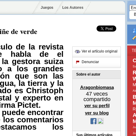
Juegos
Los Autores
iñe de verde
ulo de la revista
T
Ver el artículo original
e habla de el
 la gestora suiza
C
Denunciar
vo a los grandes
Sa
R
sión que son las
Sobre el autor
W
ua, la tierra y la
M
Aragonbiomasa
tado es
Christoph
Al
47
veces
stal y experto en
B
compartido
M
irma Pictet.
ver su perfil
R
lo puede encontrar
ver su blog
A
 los comentarios
M
stacamos los
J
Jo
Sus últimos artículos