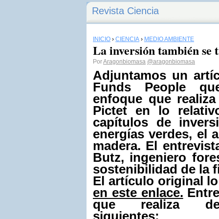
Revista Ciencia
INICIO
›
CIENCIA
›
MEDIO AMBIENTE
La inversión también se t
Por
Aragonbiomasa
@aragonbiomasa
Adjuntamos un artíc
Funds People qu
enfoque que realiza
Pictet en lo relati
capítulos de inver
energías verdes, el ag
madera. El entrevis
Butz, ingeniero fore
sostenibilidad de la f
El artículo original 
en este enlace.
Entre
que realiza de
siguientes: