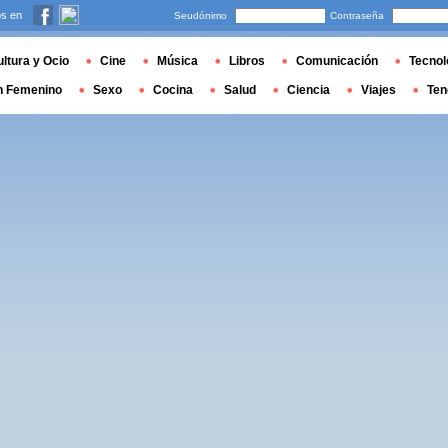
s en
Seudónimo
Contraseña
ltura y Ocio
Cine
Música
Libros
Comunicación
Tecnol
n Femenino
Sexo
Cocina
Salud
Ciencia
Viajes
Ten