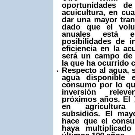
oportunidades de
acuicultura, en cu
dar una mayor trans
dado que el vol
anuales está es
posibilidades de i
eficiencia en la ac
será un campo de 
la que ha ocurrido 
Respecto al agua, s
agua disponible 
consumo por lo qu
inversión relev
próximos años. El 
en agricultur
subsidios. El may
hace que el cons
haya multiplicad