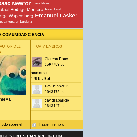
saac Newton
José Mesa
afael Rodrigo Montero
Isaac Peral
Emanuel Lasker
orge Wagensberg
rea negra en Luisiana
A COMUNIDAD CIENCIA
 AUTOR DEL
TOP MIEMBROS
A
Clarena Roux
2597793 pt
plantamer
1791579 pt
evolucion2015
1643472 pt
her A.l.
davidsaparicio
1643447 pt
Todo sobre él
Hazte miembro
UEGOS EN ES.PAPERBLOG.COM