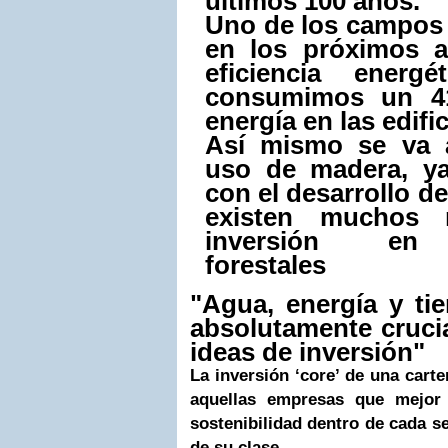
últimos 100 años.
Uno de los campos
en los próximos a
eficiencia energ
consumimos un 4
energía en las edifi
Así mismo se va a
uso de madera, ya
con el desarrollo d
existen muchos 
inversión en 
forestales
"Agua, energía y ti
absolutamente cruci
ideas de inversión"
La inversión ‘core’ de una car
aquellas empresas que mejor
sostenibilidad dentro de cada se
de su clase.