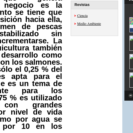
 negocio es la
Revistas
anto se tiene que
Ciencia
ición hacia ella,
Medio Ambiente
umen de pescas
tabilizado sin
ncrementarse. La
uicultura también
desarrollo como
con los salmones.
ólo el 0,25 % del
es apta para el
e es un tema de
ente para los
75 % es utilizado
a con grandes
or nivel de vida
umo por agua se
o por 10 en los