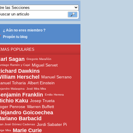
¿ Aún no eres miembro ?
Propón tu blog
EMAS POPULARES
arl Sagan
Gregorio Marañón
Miguel Servet
ntiago Ramón y Cajal
ichard Dawkins
illiam Herschel
Manuel Serrano
anuel Toharia
Albert Einstein
ejandro Malaspina
José Mira Mira
enjamin Franklin
Emilio Herrera
ichio Kaku
Josep Trueta
oger Penrose
Warren Buffett
lejandro Goicoechea
ariano Barbacid
Jordi Sabater Pi
uan José Gómez Cadenas
Marie Curie
rge Mira