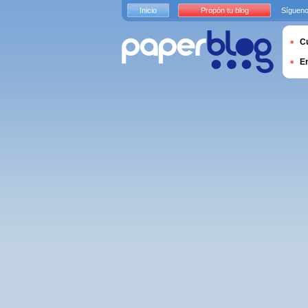
Inicio
Propón tu blog
Sígueno
Cu
E