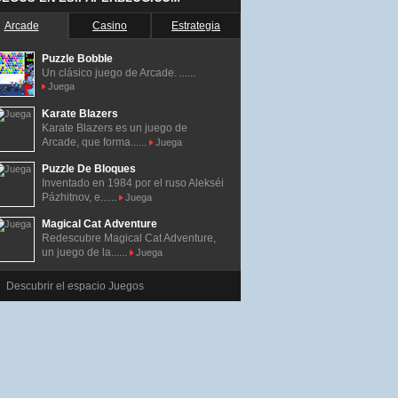
Arcade
Casino
Estrategia
Puzzle Bobble
Un clásico juego de Arcade. ......
Juega
Karate Blazers
Karate Blazers es un juego de
Arcade, que forma......
Juega
Puzzle De Bloques
Inventado en 1984 por el ruso Alekséi
Pázhitnov, e......
Juega
Magical Cat Adventure
Redescubre Magical Cat Adventure,
un juego de la......
Juega
Descubrir el espacio Juegos