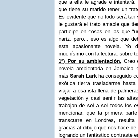
que a ella le agrade e intentará
que tiene su marido tener un trat
Es evidente que no todo será tan 
le gustará el trato amable que ti
participe en cosas en las que "
nariz, pero... eso es algo que de
esta apasionante novela. Yo d
muchísimo con la lectura, sobre t
1º) Por su ambientación.
Creo q
novela ambientada en Jamaica c
más
Sarah Lark
ha conseguido co
exótica tierra trasladarme hasta a
viajar a esa isla llena de palmer
vegetación y casi sentir las alta
trabajan de sol a sol todos los 
mencionar, que la primera part
transcurre en Londres, result
gracias al dibujo que nos hace de 
logrando un fantástico contraste 