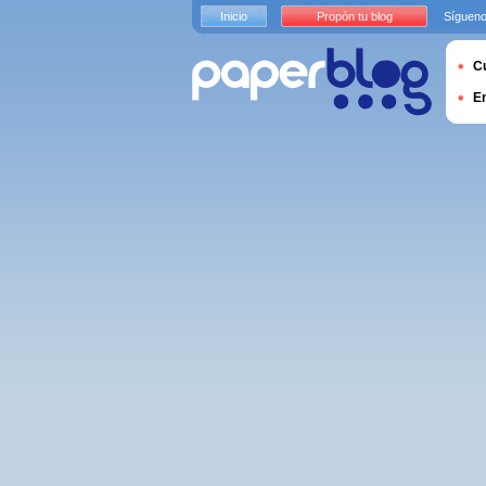
Inicio
Propón tu blog
Sígueno
Cu
E