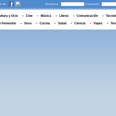
s en
Seudónimo
Contraseña
ltura y Ocio
Cine
Música
Libros
Comunicación
Tecnol
n Femenino
Sexo
Cocina
Salud
Ciencia
Viajes
Ten