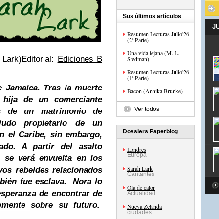
Sus últimos artículos
J
Resumen Lecturas Julio'26
(2ª Parte)
Una vida lejana (M. L.
 Lark)Editorial:
Ediciones B
Stedman)
Resumen Lecturas Julio'26
(1ª Parte)
e Jamaica. Tras la muerte
Bacon (Annika Brunke)
 hija de un comerciante
Ver todos
és de un matrimonio de
iudo propietario de un
Dossiers Paperblog
en el Caribe, sin embargo,
o. A partir del asalto
Londres
Europa
a se verá envuelta en los
Sarah Lark
vos rebeldes relacionados
Cantantes
bién fue esclava.
Nora lo
Ola de calor
 esperanza de encontrar de
Actualidad
emente sobre su futuro
.
Nueva Zelanda
ciudades