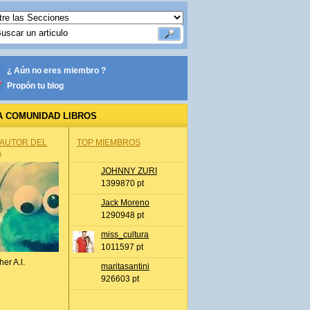
¿ Aún no eres miembro ?
Propón tu blog
A COMUNIDAD LIBROS
 AUTOR DEL
TOP MIEMBROS
A
JOHNNY ZURI
1399870 pt
Jack Moreno
1290948 pt
miss_cultura
1011597 pt
her A.l.
maritasantini
926603 pt