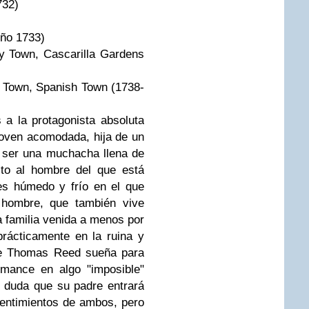
732)
oño 1733)
y Town, Cascarilla Gardens
y Town, Spanish Town (1738-
a la protagonista absoluta
joven acomodada, hija de un
 ser una muchacha llena de
nto al hombre del que está
es húmedo y frío en el que
 hombre, que también vive
 familia venida a menos por
rácticamente en la ruina y
ue Thomas Reed sueña para
omance en algo "imposible"
o duda que su padre entrará
entimientos de ambos, pero