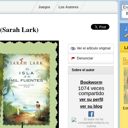
Juegos
Los Autores
s (Sarah Lark)
L
Ver el artículo original
Denunciar
EL
DÍ
Sobre el autor
Bookworm
1074
veces
compartido
ver su perfil
ver su blog
Est