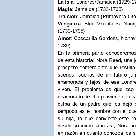
La isla
: Londres/Jamaica (1729-1
Magia
: Jamaica (1732-1733)
Traición
: Jamaica (Primavera-Ot
Venganza
: Blue Mountains, Nann
(1733-1735)
Amor
: Cascarilla Gardens, Nann
1739)
En la primera parte conoceremos 
de esta historia: Nora Reed, una 
próspero comerciante que resulta
sueños, sueños de un futuro ju
enamorada y lejos de ese Londr
viven. El problema es que ese
enamorado de ella proviene de una
culpa de un padre que los dejó p
tampoco es el hombre con el q
su hija, lo que convierte este r
desde su inicio. Aún así, Nora n
en razón en cuanto conozca los s