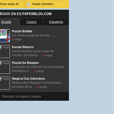
Todo sobre él
Hazte miembro
UEGOS EN ES.PAPERBLOG.COM
Arcade
Casino
Estrategia
Puzzle Bobble
Un clásico juego de Arcade. ......
Juega
Karate Blazers
Karate Blazers es un juego de
Arcade, que forma......
Juega
Puzzle De Bloques
Inventado en 1984 por el ruso Alekséi
Pázhitnov, e......
Juega
Magical Cat Adventure
Redescubre Magical Cat Adventure,
un juego de la......
Juega
Descubrir el espacio Juegos