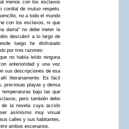
, al menos con los esclavos
o cordial de mutuo respeto.
sencillo, no a todo el mundo
ene con los esclavos, ni que
una dama" no debe meter la
béis descubrir a lo largo de
esde luego he disfrutado
odo por tres razones:
ue no había leído ninguna
on anterioridad y una vez
n sus descripciones de esa
llí literariamente. Es fácil
as, preciosas playas y densa
s temperaturas bajo las que
esclavos, pero también debo
e de la novela cuya acción
a ser asímismo muy visual
sus calles y sus habitantes,
entre ambos escenarios.